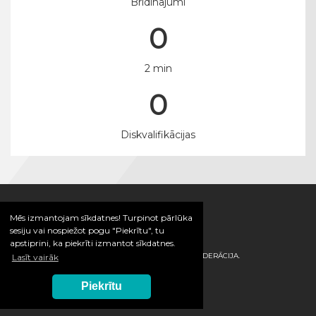
Brīdinājumi
0
2 min
0
Diskvalifikācijas
Mēs izmantojam sīkdatnes! Turpinot pārlūka
sesiju vai nospiežot pogu "Piekrītu", tu
apstiprini, ka piekrīti izmantot sīkdatnes.
© 2026 / LATVIJAS HANDBOLA FEDERĀCIJA.
Lasīt vairāk
Piekrītu