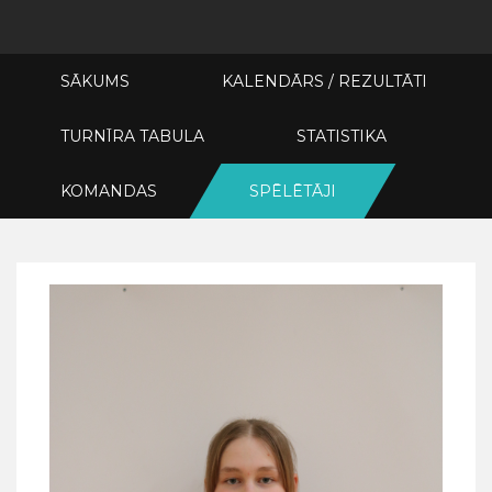
SĀKUMS
KALENDĀRS / REZULTĀTI
TURNĪRA TABULA
STATISTIKA
KOMANDAS
SPĒLĒTĀJI