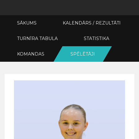
SĀKUMS
KALENDĀRS / REZULTĀTI
TURNĪRA TABULA
STATISTIKA
KOMANDAS
SPĒLĒTĀJI