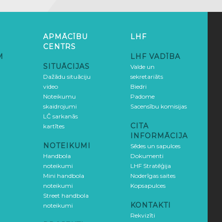
APMĀCĪBU
LHF
CENTRS
M
LHF VADĪBA
SITUĀCIJAS
Valde un
Dažādu situāciju
sekretariāts
video
Biedri
Noteikumu
Padome
skaidrojumi
Sacensību komisijas
LČ sarkanās
CITA
kartītes
INFORMĀCIJA
NOTEIKUMI
Sēdes un sapulces
Handbola
Dokumenti
noteikumi
LHF Stratēģija
Mini handbola
Noderīgas saites
noteikumi
Kopsapulces
Street handbola
KONTAKTI
noteikumi
Rekvizīti