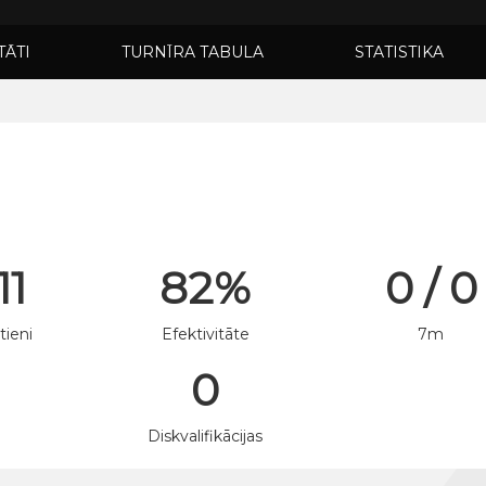
TĀTI
TURNĪRA TABULA
STATISTIKA
11
82%
0 / 0
tieni
Efektivitāte
7m
0
n
Diskvalifikācijas