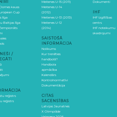
NĪRI
Meitenes U-15 (2011)
Dokumenti
 Domes kauss
Meitenes U-14
IHF
uropean Cup
(2012)
s līga
Meitenes U-13 (2013)
IHF Izglītības
u Baltijas līga
Meitenes U-12
centrs
 čempionāts
(2014)
IHF noteikumu
ni
skaidrojumi
SAISTOŠĀ
ales
INFORMĀCIJA
ols
Nolikums
NEŠI /
Kur trenēties
EGĀTI
handbolā?
ši
Handbola
ti
apmācība
ējumi
Kalendārs
Kontrolnormatīvi
Dokumentācija
ORMĀCIJA
CITAS
stu reģistrs
SACENSĪBAS
u reģistrs
Latvijas Jaunatnes
X Olimpiāde
Valmiera 2026