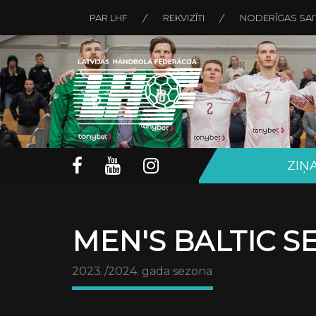
PAR LHF
REKVIZĪTI
NODERĪGAS SAI
ZIŅ
MEN'S BALTIC S
2023./2024. gada sezona