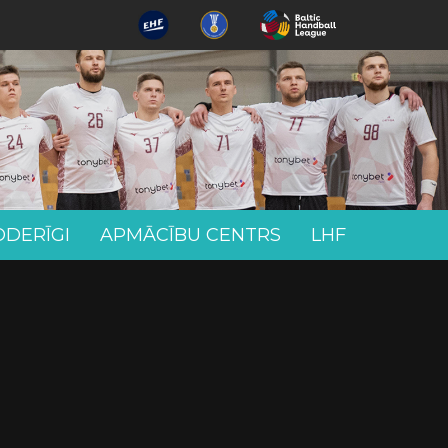
ODERĪGI
APMĀCĪBU CENTRS
LHF