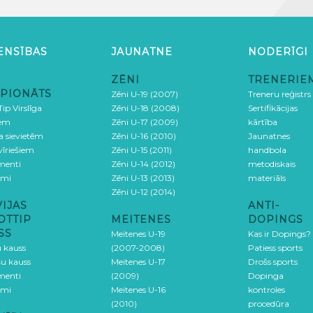
ENSĪBAS
JAUNATNE
NODERĪGI
ZĒNI
TRENERIE
PIONĀTS
Zēni U-19 (2007)
Treneru reģistrs
ip Virslīga
Zēni U-18 (2008)
Sertifikācijas
iem
Zēni U-17 (2009)
kārtība
ga sievietēm
Zēni U-16 (2010)
Jaunatnes
 vīriešiem
Zēni U-15 (2011)
handbola
menti
Zēni U-14 (2012)
metodiskais
umi
Zēni U-13 (2013)
materiāls
Zēni U-12 (2014)
VIJAS
ANTI-
OTTIP
MEITENES
DOPINGS
SS
Meitenes U-19
Kas ir Dopings?
u kauss
(2007-2008)
Patiess sports
šu kauss
Meitenes U-17
Drošs sports
menti
(2009)
Dopinga
umi
Meitenes U-16
kontroles
(2010)
procedūra