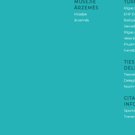
MŪSĒJIE
TUR
ĀRZEMĒS
Rīgas
Mūsējie
EHF E
ārzemēs
Baltija
Sievieš
Rīgas
Veterā
Pludm
handb
TIES
DEL
Tiesne
Delegā
Nozīm
CITA
INF
Sporti
Trener