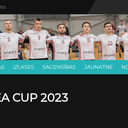
TES
AS
IZLASES
SACENSĪBAS
JAUNATNE
N
EA CUP 2023