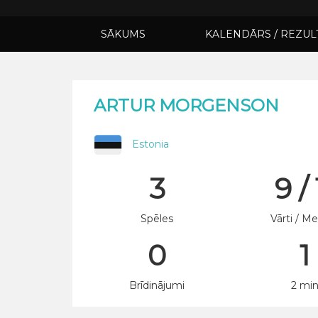
SĀKUMS
KALENDĀRS / REZUL
ARTUR MORGENSON
Estonia
3
9 / 
Spēles
Vārti / Me
0
1
Brīdinājumi
2 mi