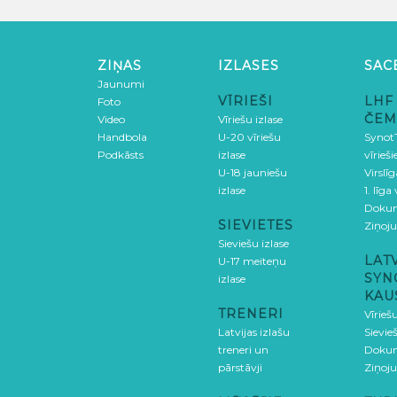
ZIŅAS
IZLASES
SAC
Jaunumi
VĪRIEŠI
LHF
Foto
ČEM
Video
Vīriešu izlase
Handbola
U-20 vīriešu
SynotT
Podkāsts
izlase
vīrieš
U-18 jauniešu
Virslī
izlase
1. līga
Doku
SIEVIETES
Ziņoj
Sieviešu izlase
LAT
U-17 meiteņu
SYN
izlase
KAU
TRENERI
Vīrieš
Latvijas izlašu
Sievie
treneri un
Doku
pārstāvji
Ziņoj