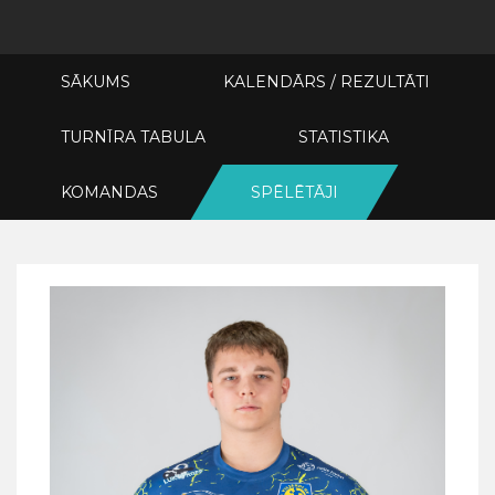
SĀKUMS
KALENDĀRS / REZULTĀTI
TURNĪRA TABULA
STATISTIKA
KOMANDAS
SPĒLĒTĀJI