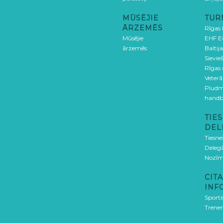
MŪSĒJIE
TUR
ĀRZEMĒS
Rīgas
Mūsējie
EHF E
ārzemēs
Baltija
Sievieš
Rīgas
Veterā
Pludm
handb
TIES
DEL
Tiesne
Delegā
Nozīm
CITA
INF
Sporti
Trener