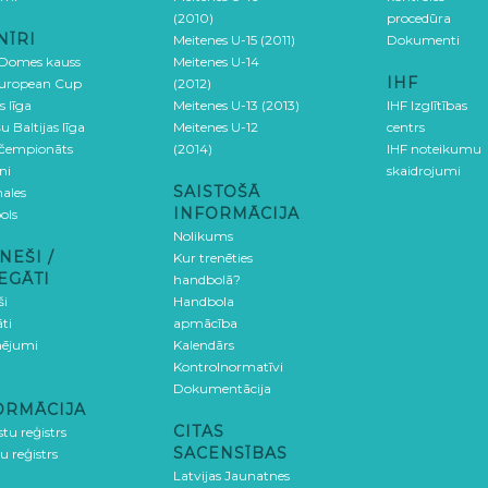
(2010)
procedūra
NĪRI
Meitenes U-15 (2011)
Dokumenti
 Domes kauss
Meitenes U-14
IHF
uropean Cup
(2012)
s līga
Meitenes U-13 (2013)
IHF Izglītības
u Baltijas līga
Meitenes U-12
centrs
 čempionāts
(2014)
IHF noteikumu
ni
skaidrojumi
SAISTOŠĀ
ales
INFORMĀCIJA
ols
Nolikums
NEŠI /
Kur trenēties
EGĀTI
handbolā?
ši
Handbola
ti
apmācība
ējumi
Kalendārs
Kontrolnormatīvi
Dokumentācija
ORMĀCIJA
CITAS
stu reģistrs
SACENSĪBAS
u reģistrs
Latvijas Jaunatnes