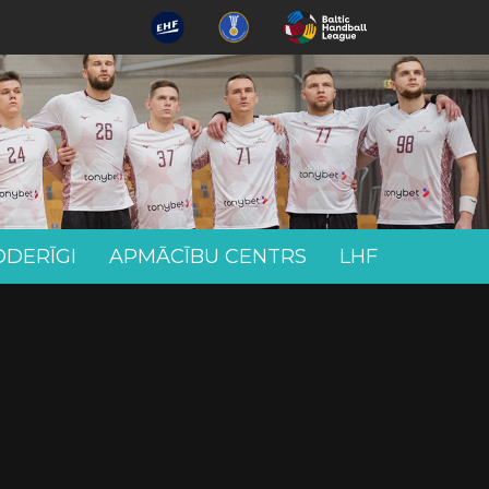
ODERĪGI
APMĀCĪBU CENTRS
LHF