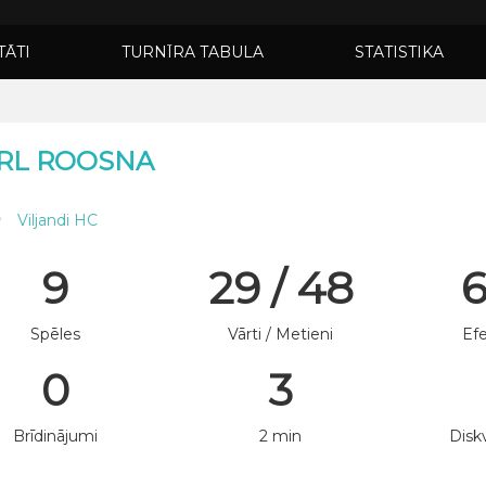
TĀTI
TURNĪRA TABULA
STATISTIKA
RL ROOSNA
Viljandi HC
9
29 / 48
Spēles
Vārti / Metieni
Efe
0
3
Brīdinājumi
2 min
Diskv