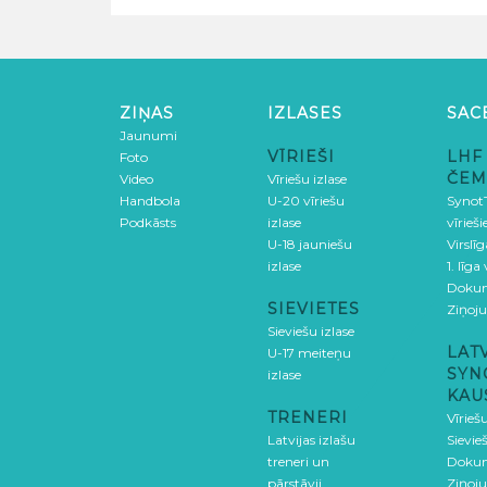
ZIŅAS
IZLASES
SAC
Jaunumi
VĪRIEŠI
LHF
Foto
ČEM
Video
Vīriešu izlase
Handbola
U-20 vīriešu
SynotT
Podkāsts
izlase
vīrieš
U-18 jauniešu
Virslī
izlase
1. līga
Doku
SIEVIETES
Ziņoj
Sieviešu izlase
LAT
U-17 meiteņu
SYN
izlase
KAU
TRENERI
Vīrieš
Latvijas izlašu
Sievie
treneri un
Doku
pārstāvji
Ziņoj