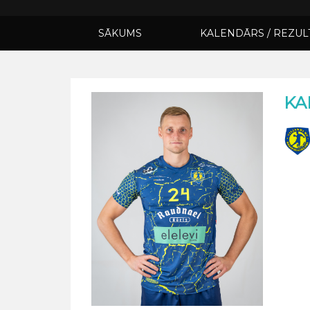
SĀKUMS
KALENDĀRS / REZUL
KA