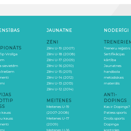
ENSĪBAS
JAUNATNE
NODERĪGI
ZĒNI
TRENERIE
PIONĀTS
Zēni U-19 (2007)
Treneru reģistrs
ip Virslīga
Zēni U-18 (2008)
Sertifikācijas
iem
Zēni U-17 (2009)
kārtība
ga sievietēm
Zēni U-16 (2010)
Jaunatnes
 vīriešiem
Zēni U-15 (2011)
handbola
menti
Zēni U-14 (2012)
metodiskais
umi
Zēni U-13 (2013)
materiāls
Zēni U-12 (2014)
VIJAS
ANTI-
OTTIP
MEITENES
DOPINGS
SS
Meitenes U-19
Kas ir Dopings?
u kauss
(2007-2008)
Patiess sports
šu kauss
Meitenes U-17
Drošs sports
menti
(2009)
Dopinga
umi
Meitenes U-16
kontroles