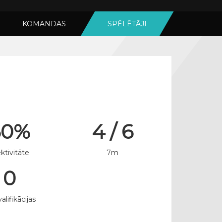
KOMANDAS
SPĒLĒTĀJI
60%
4 / 6
ktivitāte
7m
0
alifikācijas