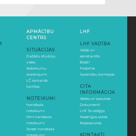
APMĀCĪBU
LHF
CENTRS
M
LHF VADĪBA
SITUĀCIJAS
Valde un
Dažādu situāciju
sekretariāts
video
Biedri
Noteikumu
Padome
skaidrojumi
Sacensību komisijas
LČ sarkanās
CITA
kartītes
INFORMĀCIJA
NOTEIKUMI
Sēdes un sapulces
Handbola
Dokumenti
noteikumi
LHF Stratēģija
Mini handbola
Noderīgas saites
noteikumi
Kopsapulces
Street handbola
KONTAKTI
noteikumi