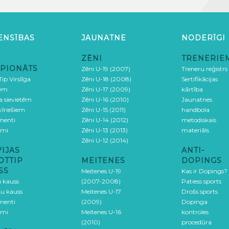
ENSĪBAS
JAUNATNE
NODERĪGI
ZĒNI
TRENERIE
PIONĀTS
Zēni U-19 (2007)
Treneru reģistrs
ip Virslīga
Zēni U-18 (2008)
Sertifikācijas
iem
Zēni U-17 (2009)
kārtība
ga sievietēm
Zēni U-16 (2010)
Jaunatnes
 vīriešiem
Zēni U-15 (2011)
handbola
menti
Zēni U-14 (2012)
metodiskais
umi
Zēni U-13 (2013)
materiāls
Zēni U-12 (2014)
VIJAS
ANTI-
OTTIP
MEITENES
DOPINGS
SS
Meitenes U-19
Kas ir Dopings?
u kauss
(2007-2008)
Patiess sports
šu kauss
Meitenes U-17
Drošs sports
menti
(2009)
Dopinga
umi
Meitenes U-16
kontroles
(2010)
procedūra