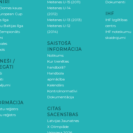
NĪRI
Meitenes U-15 (2011)
Dokumenti
 Domes kauss
Meitenes U-14
IHF
uropean Cup
(2012)
s līga
Meitenes U-13 (2013)
IHF Izglītības
u Baltijas līga
Meitenes U-12
centrs
 čempionāts
(2014)
IHF noteikumu
ni
skaidrojumi
SAISTOŠĀ
ales
INFORMĀCIJA
ols
Nolikums
NEŠI /
Kur trenēties
EGĀTI
handbolā?
ši
Handbola
ti
apmācība
ējumi
Kalendārs
Kontrolnormatīvi
Dokumentācija
ORMĀCIJA
CITAS
stu reģistrs
SACENSĪBAS
u reģistrs
Latvijas Jaunatnes
X Olimpiāde
Valmiera 2026