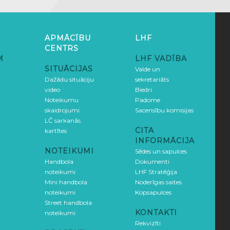
APMĀCĪBU
LHF
CENTRS
M
LHF VADĪBA
SITUĀCIJAS
Valde un
Dažādu situāciju
sekretariāts
video
Biedri
Noteikumu
Padome
skaidrojumi
Sacensību komisijas
LČ sarkanās
CITA
kartītes
INFORMĀCIJA
NOTEIKUMI
Sēdes un sapulces
Handbola
Dokumenti
noteikumi
LHF Stratēģija
Mini handbola
Noderīgas saites
noteikumi
Kopsapulces
Street handbola
KONTAKTI
noteikumi
Rekvizīti