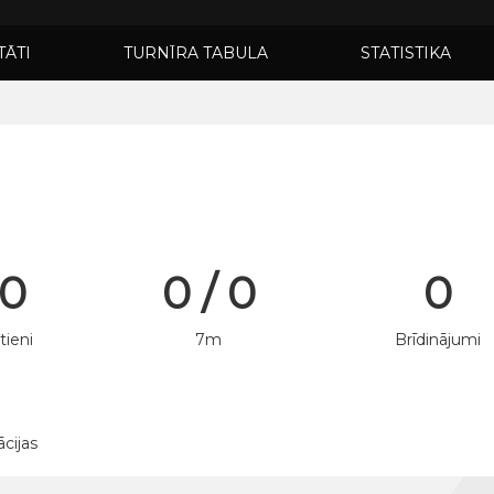
TĀTI
TURNĪRA TABULA
STATISTIKA
 0
0 / 0
0
tieni
7m
Brīdinājumi
ācijas