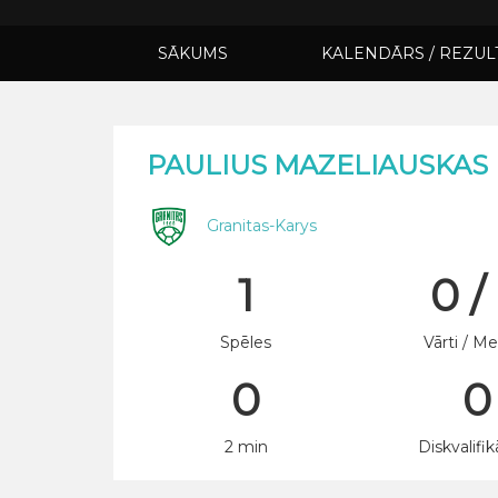
SĀKUMS
KALENDĀRS / REZUL
PAULIUS MAZELIAUSKAS
Granitas-Karys
1
0 /
Spēles
Vārti / Me
0
0
2 min
Diskvalifik