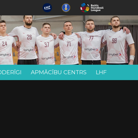
ODERĪGI
APMĀCĪBU CENTRS
LHF