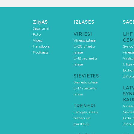
ZIŅAS
IZLASES
SAC
Jaunumi
VĪRIEŠI
LHF
Foto
ČEM
Video
Vīriešu izlase
Handbola
U-20 vīriešu
SynotT
Podkāsts
izlase
vīrieš
U-18 jauniešu
Virslī
izlase
1. līga
Doku
SIEVIETES
Ziņoj
Sieviešu izlase
LAT
U-17 meiteņu
SYN
izlase
KAU
TRENERI
Vīrieš
Latvijas izlašu
Sievie
treneri un
Doku
pārstāvji
Ziņoj