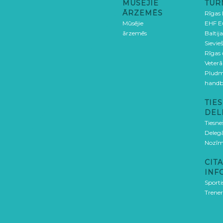
MŪSĒJIE
TUR
ĀRZEMĒS
Rīgas
Mūsējie
EHF E
ārzemēs
Baltija
Sievieš
Rīgas
Veterā
Pludm
handb
TIES
DEL
Tiesne
Delegā
Nozīm
CITA
INF
Sporti
Trener