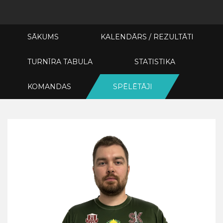
SĀKUMS
KALENDĀRS / REZULTĀTI
TURNĪRA TABULA
STATISTIKA
KOMANDAS
SPĒLĒTĀJI