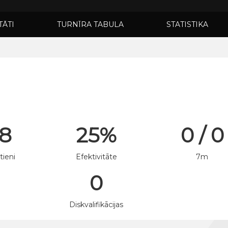
TĀTI
TURNĪRA TABULA
STATISTIKA
 8
25%
0 / 0
tieni
Efektivitāte
7m
0
n
Diskvalifikācijas