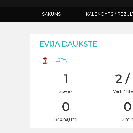
SĀKUMS
KALENDĀRS / REZUL
EVIJA DAUKSTE
LSPA
1
2 /
Spēles
Vārti / Me
0
0
Brīdinājumi
2 mi