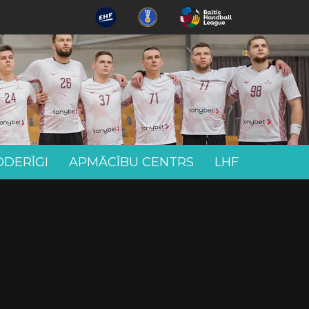
ODERĪGI
APMĀCĪBU CENTRS
LHF