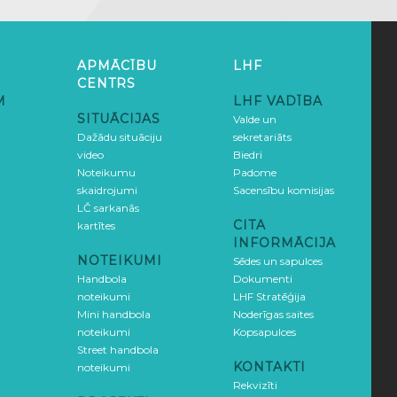
APMĀCĪBU
LHF
CENTRS
M
LHF VADĪBA
SITUĀCIJAS
Valde un
Dažādu situāciju
sekretariāts
video
Biedri
Noteikumu
Padome
skaidrojumi
Sacensību komisijas
LČ sarkanās
CITA
kartītes
INFORMĀCIJA
NOTEIKUMI
Sēdes un sapulces
Handbola
Dokumenti
noteikumi
LHF Stratēģija
Mini handbola
Noderīgas saites
noteikumi
Kopsapulces
Street handbola
KONTAKTI
noteikumi
Rekvizīti