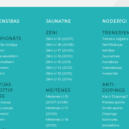
ENSĪBAS
JAUNATNE
NODERĪGI
ZĒNI
TRENERIE
PIONĀTS
Zēni U-19 (2007)
Treneru reģistrs
ip Virslīga
Zēni U-18 (2008)
Sertifikācijas
iem
Zēni U-17 (2009)
kārtība
ga sievietēm
Zēni U-16 (2010)
Jaunatnes
 vīriešiem
Zēni U-15 (2011)
handbola
menti
Zēni U-14 (2012)
metodiskais
umi
Zēni U-13 (2013)
materiāls
Zēni U-12 (2014)
VIJAS
ANTI-
OTTIP
MEITENES
DOPINGS
SS
Meitenes U-19
Kas ir Dopings?
u kauss
(2007-2008)
Patiess sports
šu kauss
Meitenes U-17
Drošs sports
menti
(2009)
Dopinga
umi
Meitenes U-16
kontroles
(2010)
procedūra