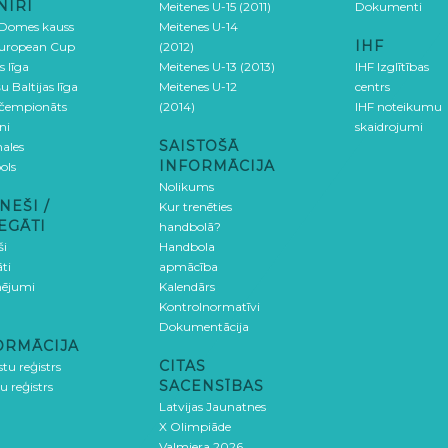
NĪRI
Meitenes U-15 (2011)
Dokumenti
 Domes kauss
Meitenes U-14
IHF
uropean Cup
(2012)
s līga
Meitenes U-13 (2013)
IHF Izglītības
u Baltijas līga
Meitenes U-12
centrs
 čempionāts
(2014)
IHF noteikumu
ni
skaidrojumi
SAISTOŠĀ
ales
INFORMĀCIJA
ols
Nolikums
NEŠI /
Kur trenēties
EGĀTI
handbolā?
ši
Handbola
ti
apmācība
ējumi
Kalendārs
Kontrolnormatīvi
Dokumentācija
ORMĀCIJA
CITAS
stu reģistrs
SACENSĪBAS
u reģistrs
Latvijas Jaunatnes
X Olimpiāde
Valmiera 2026