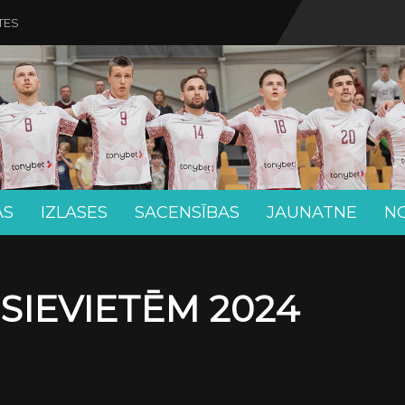
TES
AS
IZLASES
SACENSĪBAS
JAUNATNE
N
 SIEVIETĒM 2024