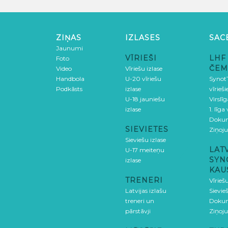
ZIŅAS
IZLASES
SAC
Jaunumi
VĪRIEŠI
LHF
Foto
ČEM
Video
Vīriešu izlase
Handbola
U-20 vīriešu
SynotT
Podkāsts
izlase
vīrieš
U-18 jauniešu
Virslī
izlase
1. līga
Doku
SIEVIETES
Ziņoj
Sieviešu izlase
LAT
U-17 meiteņu
SYN
izlase
KAU
TRENERI
Vīrieš
Latvijas izlašu
Sievie
treneri un
Doku
pārstāvji
Ziņoj