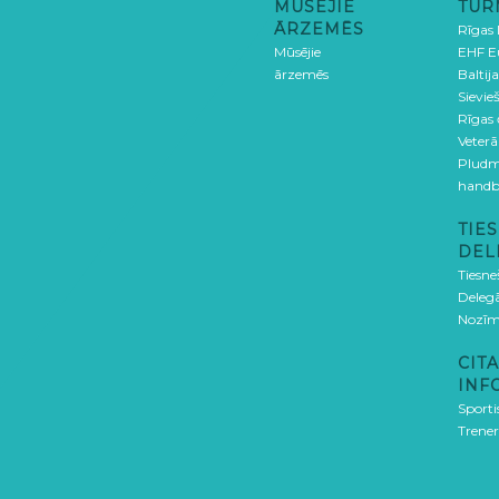
MŪSĒJIE
TUR
ĀRZEMĒS
Rīgas
Mūsējie
EHF E
ārzemēs
Baltija
Sievieš
Rīgas
Veterā
Pludm
handb
TIES
DEL
Tiesne
Delegā
Nozīm
CITA
INF
Sporti
Trener