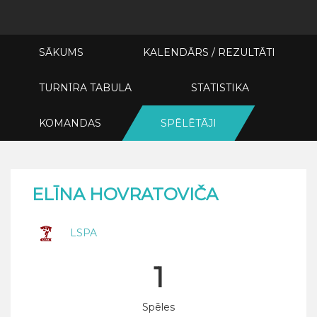
SĀKUMS
KALENDĀRS / REZULTĀTI
TURNĪRA TABULA
STATISTIKA
KOMANDAS
SPĒLĒTĀJI
ELĪNA HOVRATOVIČA
LSPA
1
Spēles