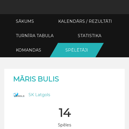
SĀKUMS
KALENDĀRS / REZULTĀTI
TURNĪRA TABULA
STATISTIKA
KOMANDAS
SPĒLĒTĀJI
MĀRIS BULIS
SK Latgols
14
Spēles