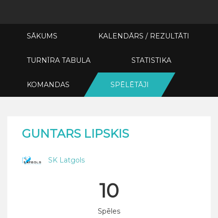
SĀKUMS
KALENDĀRS / REZULTĀTI
TURNĪRA TABULA
STATISTIKA
KOMANDAS
SPĒLĒTĀJI
GUNTARS LIPSKIS
SK Latgols
10
Spēles