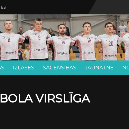
TES
AS
IZLASES
SACENSĪBAS
JAUNATNE
N
BOLA VIRSLĪGA