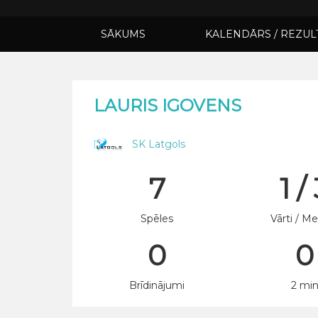
SĀKUMS
KALENDĀRS / REZUL
LAURIS IGOVENS
SK Latgols
7
1 /
Spēles
Vārti / Me
0
0
Brīdinājumi
2 mi