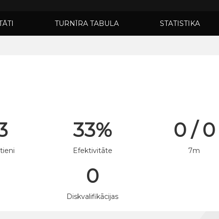
TĀTI
TURNĪRA TABULA
STATISTIKA
 3
33%
0 / 0
tieni
Efektivitāte
7m
0
n
Diskvalifikācijas