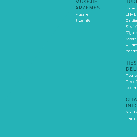
MŪSĒJIE
TUR
ĀRZEMĒS
Rīgas
Mūsējie
EHF E
ārzemēs
Baltija
Sievieš
Rīgas
Veterā
Pludm
handb
TIES
DEL
Tiesne
Delegā
Nozīm
CITA
INF
Sporti
Trener