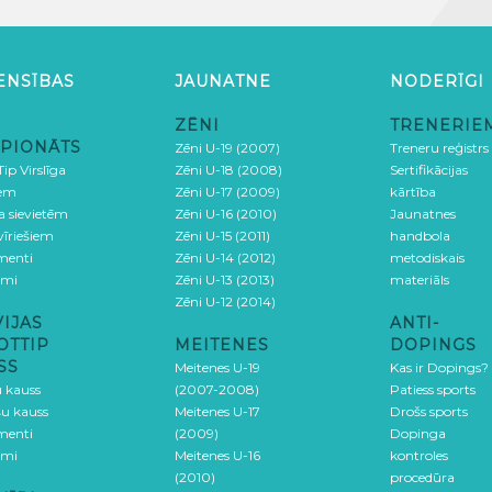
ENSĪBAS
JAUNATNE
NODERĪGI
ZĒNI
TRENERIE
PIONĀTS
Zēni U-19 (2007)
Treneru reģistrs
ip Virslīga
Zēni U-18 (2008)
Sertifikācijas
iem
Zēni U-17 (2009)
kārtība
ga sievietēm
Zēni U-16 (2010)
Jaunatnes
 vīriešiem
Zēni U-15 (2011)
handbola
menti
Zēni U-14 (2012)
metodiskais
umi
Zēni U-13 (2013)
materiāls
Zēni U-12 (2014)
VIJAS
ANTI-
OTTIP
MEITENES
DOPINGS
SS
Meitenes U-19
Kas ir Dopings?
u kauss
(2007-2008)
Patiess sports
šu kauss
Meitenes U-17
Drošs sports
menti
(2009)
Dopinga
umi
Meitenes U-16
kontroles
(2010)
procedūra