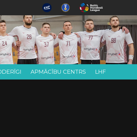
ODERĪGI
APMĀCĪBU CENTRS
LHF