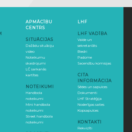
APMĀCĪBU
LHF
CENTRS
M
LHF VADĪBA
SITUĀCIJAS
Valde un
Dažādu situāciju
sekretariāts
video
Biedri
Noteikumu
Padome
skaidrojumi
Sacensību komisijas
LČ sarkanās
CITA
kartītes
INFORMĀCIJA
NOTEIKUMI
Sēdes un sapulces
Handbola
Dokumenti
noteikumi
LHF Stratēģija
Mini handbola
Noderīgas saites
noteikumi
Kopsapulces
Street handbola
KONTAKTI
noteikumi
Rekvizīti