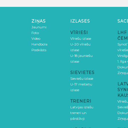
ZIŅAS
IZLASES
SAC
Jaunumi
VĪRIEŠI
LHF
Foto
ČEM
Video
Vīriešu izlase
Handbola
U-20 vīriešu
SynotT
Podkāsts
izlase
vīrieš
U-18 jauniešu
Virslī
izlase
1. līga
Doku
SIEVIETES
Ziņoj
Sieviešu izlase
LAT
U-17 meiteņu
SYN
izlase
KAU
TRENERI
Vīrieš
Latvijas izlašu
Sievie
treneri un
Doku
pārstāvji
Ziņoj