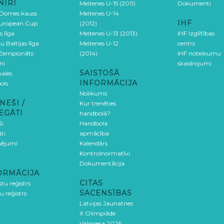
NĪRI
Meitenes U-15 (2011)
Dokumenti
 Domes kauss
Meitenes U-14
IHF
uropean Cup
(2012)
s līga
Meitenes U-13 (2013)
IHF Izglītības
u Baltijas līga
Meitenes U-12
centrs
 čempionāts
(2014)
IHF noteikumu
ni
skaidrojumi
SAISTOŠĀ
ales
INFORMĀCIJA
ols
Nolikums
NEŠI /
Kur trenēties
EGĀTI
handbolā?
ši
Handbola
ti
apmācība
ējumi
Kalendārs
Kontrolnormatīvi
Dokumentācija
ORMĀCIJA
CITAS
stu reģistrs
SACENSĪBAS
u reģistrs
Latvijas Jaunatnes
X Olimpiāde
Valmiera 2026