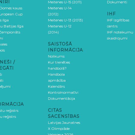
NĪRI
Meitenes U-15 (2011)
Dokumenti
 Domes kauss
Meitenes U-14
IHF
uropean Cup
(2012)
s līga
Meitenes U-13 (2013)
IHF Izglītības
u Baltijas līga
Meitenes U-12
centrs
 čempionāts
(2014)
IHF noteikumu
ni
skaidrojumi
SAISTOŠĀ
ales
INFORMĀCIJA
ols
Nolikums
NEŠI /
Kur trenēties
EGĀTI
handbolā?
ši
Handbola
ti
apmācība
ējumi
Kalendārs
Kontrolnormatīvi
Dokumentācija
ORMĀCIJA
CITAS
stu reģistrs
SACENSĪBAS
u reģistrs
Latvijas Jaunatnes
X Olimpiāde
Valmiera 2026