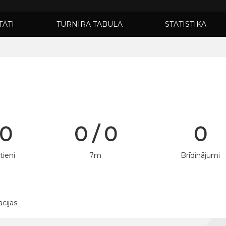
TĀTI
TURNĪRA TABULA
STATISTIKA
 0
0 / 0
0
tieni
7m
Brīdinājumi
ācijas