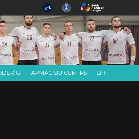
ODERĪGI
APMĀCĪBU CENTRS
LHF