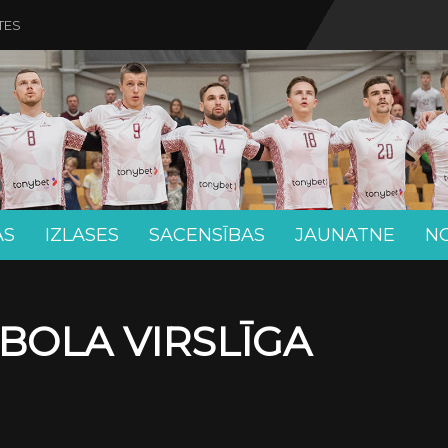
TES
AS
IZLASES
SACENSĪBAS
JAUNATNE
N
BOLA VIRSLĪGA