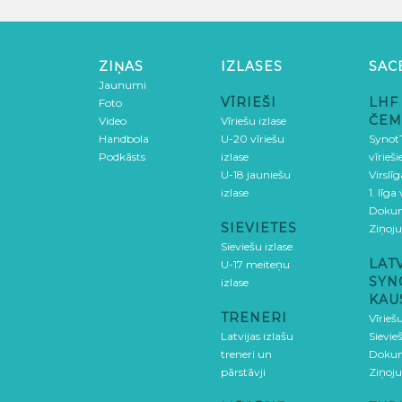
ZIŅAS
IZLASES
SAC
Jaunumi
VĪRIEŠI
LHF
Foto
ČEM
Video
Vīriešu izlase
Handbola
U-20 vīriešu
SynotT
Podkāsts
izlase
vīrieš
U-18 jauniešu
Virslī
izlase
1. līga
Doku
SIEVIETES
Ziņoj
Sieviešu izlase
LAT
U-17 meiteņu
SYN
izlase
KAU
TRENERI
Vīrieš
Latvijas izlašu
Sievie
treneri un
Doku
pārstāvji
Ziņoj