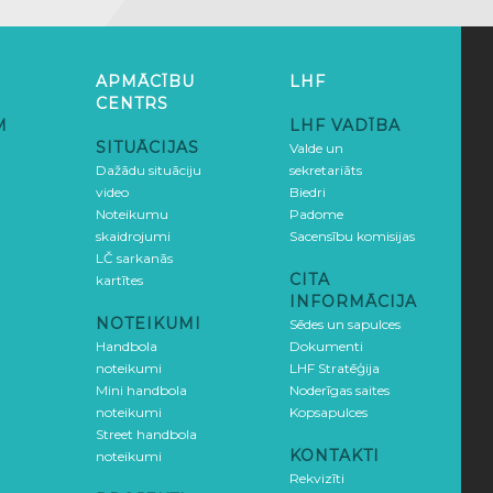
APMĀCĪBU
LHF
CENTRS
M
LHF VADĪBA
SITUĀCIJAS
Valde un
Dažādu situāciju
sekretariāts
video
Biedri
Noteikumu
Padome
skaidrojumi
Sacensību komisijas
LČ sarkanās
CITA
kartītes
INFORMĀCIJA
NOTEIKUMI
Sēdes un sapulces
Handbola
Dokumenti
noteikumi
LHF Stratēģija
Mini handbola
Noderīgas saites
noteikumi
Kopsapulces
Street handbola
KONTAKTI
noteikumi
Rekvizīti