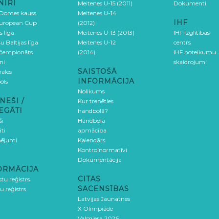
NĪRI
Meitenes U-15 (2011)
Dokumenti
 Domes kauss
Meitenes U-14
IHF
uropean Cup
(2012)
s līga
Meitenes U-13 (2013)
IHF Izglītības
u Baltijas līga
Meitenes U-12
centrs
 čempionāts
(2014)
IHF noteikumu
ni
skaidrojumi
SAISTOŠĀ
ales
INFORMĀCIJA
ols
Nolikums
NEŠI /
Kur trenēties
EGĀTI
handbolā?
ši
Handbola
ti
apmācība
ējumi
Kalendārs
Kontrolnormatīvi
Dokumentācija
ORMĀCIJA
CITAS
stu reģistrs
SACENSĪBAS
u reģistrs
Latvijas Jaunatnes
X Olimpiāde
Valmiera 2026