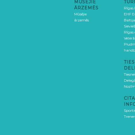
MŪSĒJIE
TUR
ĀRZEMĒS
Rīgas
Mūsējie
EHF E
ārzemēs
Baltija
Sievieš
Rīgas
Veterā
Pludm
handb
TIES
DEL
Tiesne
Delegā
Nozīm
CITA
INF
Sporti
Trener