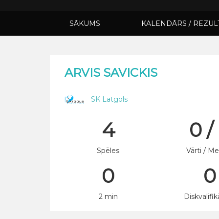
SĀKUMS
KALENDĀRS / REZUL
ARVIS SAVICKIS
SK Latgols
4
0 /
Spēles
Vārti / Me
0
0
2 min
Diskvalifik