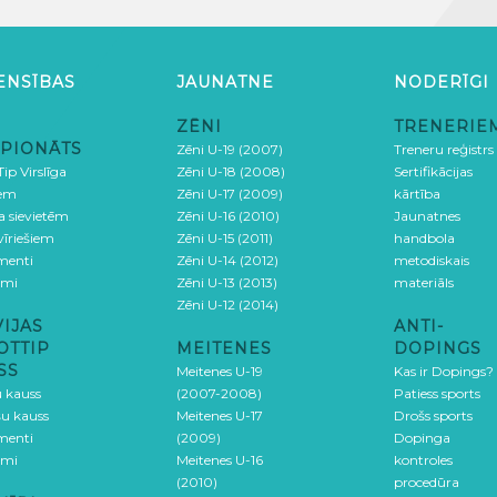
ENSĪBAS
JAUNATNE
NODERĪGI
ZĒNI
TRENERIE
PIONĀTS
Zēni U-19 (2007)
Treneru reģistrs
ip Virslīga
Zēni U-18 (2008)
Sertifikācijas
iem
Zēni U-17 (2009)
kārtība
ga sievietēm
Zēni U-16 (2010)
Jaunatnes
 vīriešiem
Zēni U-15 (2011)
handbola
menti
Zēni U-14 (2012)
metodiskais
umi
Zēni U-13 (2013)
materiāls
Zēni U-12 (2014)
VIJAS
ANTI-
OTTIP
MEITENES
DOPINGS
SS
Meitenes U-19
Kas ir Dopings?
u kauss
(2007-2008)
Patiess sports
šu kauss
Meitenes U-17
Drošs sports
menti
(2009)
Dopinga
umi
Meitenes U-16
kontroles
(2010)
procedūra