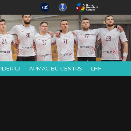
ODERĪGI
APMĀCĪBU CENTRS
LHF