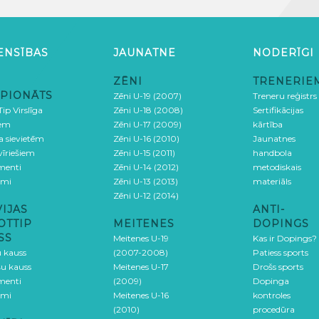
ENSĪBAS
JAUNATNE
NODERĪGI
ZĒNI
TRENERIE
PIONĀTS
Zēni U-19 (2007)
Treneru reģistrs
ip Virslīga
Zēni U-18 (2008)
Sertifikācijas
iem
Zēni U-17 (2009)
kārtība
ga sievietēm
Zēni U-16 (2010)
Jaunatnes
 vīriešiem
Zēni U-15 (2011)
handbola
menti
Zēni U-14 (2012)
metodiskais
umi
Zēni U-13 (2013)
materiāls
Zēni U-12 (2014)
VIJAS
ANTI-
OTTIP
MEITENES
DOPINGS
SS
Meitenes U-19
Kas ir Dopings?
u kauss
(2007-2008)
Patiess sports
šu kauss
Meitenes U-17
Drošs sports
menti
(2009)
Dopinga
umi
Meitenes U-16
kontroles
(2010)
procedūra