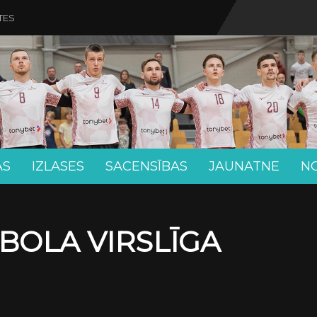
TES
AS
IZLASES
SACENSĪBAS
JAUNATNE
N
BOLA VIRSLĪGA