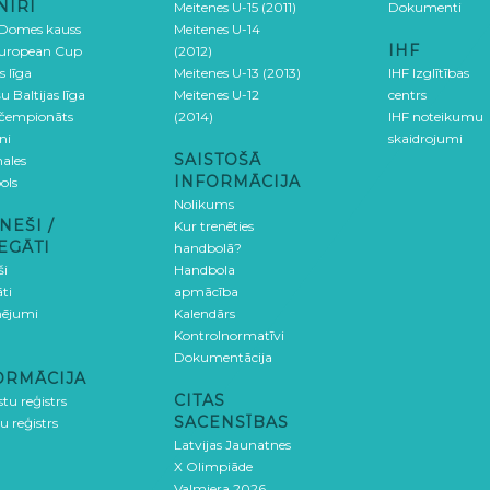
NĪRI
Meitenes U-15 (2011)
Dokumenti
 Domes kauss
Meitenes U-14
IHF
uropean Cup
(2012)
s līga
Meitenes U-13 (2013)
IHF Izglītības
u Baltijas līga
Meitenes U-12
centrs
 čempionāts
(2014)
IHF noteikumu
ni
skaidrojumi
SAISTOŠĀ
ales
INFORMĀCIJA
ols
Nolikums
NEŠI /
Kur trenēties
EGĀTI
handbolā?
ši
Handbola
ti
apmācība
ējumi
Kalendārs
Kontrolnormatīvi
Dokumentācija
ORMĀCIJA
CITAS
stu reģistrs
SACENSĪBAS
u reģistrs
Latvijas Jaunatnes
X Olimpiāde
Valmiera 2026