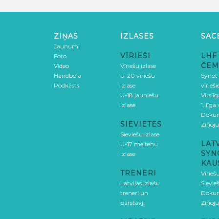
ZIŅAS
IZLASES
SAC
Jaunumi
VĪRIEŠI
LHF
Foto
ČEM
Video
Vīriešu izlase
Handbola
U-20 vīriešu
SynotT
Podkāsts
izlase
vīrieš
U-18 jauniešu
Virslī
izlase
1. līga
Doku
SIEVIETES
Ziņoj
Sieviešu izlase
LAT
U-17 meiteņu
SYN
izlase
KAU
TRENERI
Vīrieš
Latvijas izlašu
Sievie
treneri un
Doku
pārstāvji
Ziņoj