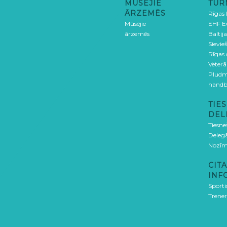
MŪSĒJIE
TUR
ĀRZEMĒS
Rīgas
Mūsējie
EHF E
ārzemēs
Baltija
Sievieš
Rīgas
Veterā
Pludm
handb
TIES
DEL
Tiesne
Delegā
Nozīm
CITA
INF
Sporti
Trener