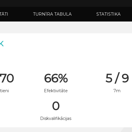
TĀTI
TURNĪRA TABULA
STATISTIKA
K
 70
66%
5 / 9
tieni
Efektivitāte
7m
0
n
Diskvalifikācijas