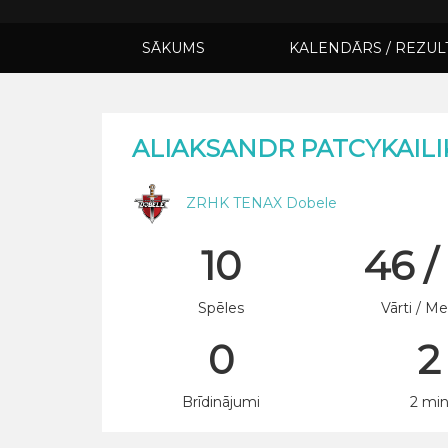
SĀKUMS
KALENDĀRS / REZUL
ALIAKSANDR PATCYKAILI
ZRHK TENAX Dobele
10
46 /
Spēles
Vārti / Me
0
2
Brīdinājumi
2 mi