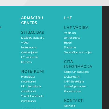
APMĀCĪBU
LHF
CENTRS
M
LHF VADĪBA
SITUĀCIJAS
Valde un
Dažādu situāciju
sekretariāts
video
Biedri
Noteikumu
Padome
skaidrojumi
Sacensību komisijas
LČ sarkanās
CITA
kartītes
INFORMĀCIJA
NOTEIKUMI
Sēdes un sapulces
Handbola
Dokumenti
noteikumi
LHF Stratēģija
Mini handbola
Noderīgas saites
noteikumi
Kopsapulces
Street handbola
KONTAKTI
noteikumi
Rekvizīti