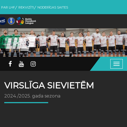
PAR LHF
REKVIZĪTI
NODERĪGAS SAITES
Togg
navig
VIRSLĪGA SIEVIETĒM
2024./2025. gada sezona