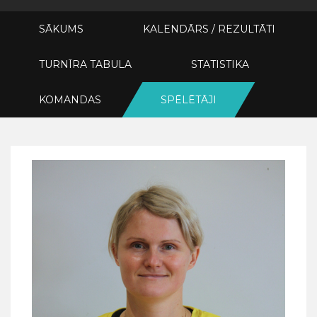
SĀKUMS
KALENDĀRS / REZULTĀTI
TURNĪRA TABULA
STATISTIKA
KOMANDAS
SPĒLĒTĀJI