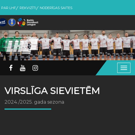
PAR LHF
REKVIZĪTI
NODERĪGAS SAITES
Togg
navig
VIRSLĪGA SIEVIETĒM
2024./2025. gada sezona