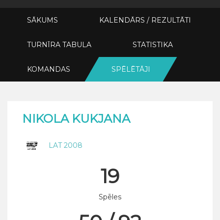
SĀKUMS
KALENDĀRS / REZULTĀTI
TURNĪRA TABULA
STATISTIKA
KOMANDAS
SPĒLĒTĀJI
NIKOLA KUKJANA
LAT 2008
19
Spēles