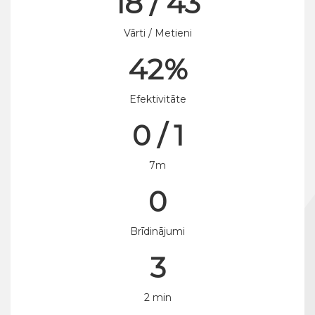
18 / 43
Vārti / Metieni
42%
Efektivitāte
0 / 1
7m
0
Brīdinājumi
3
2 min