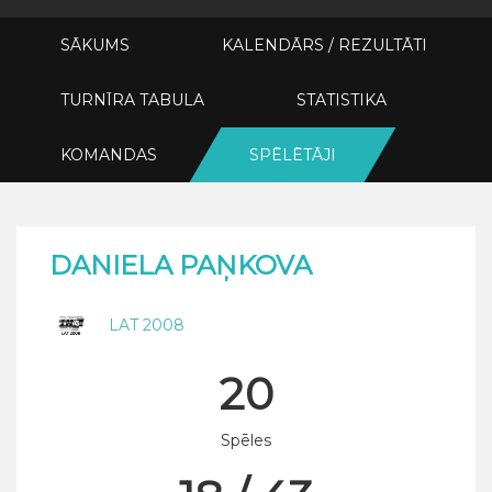
SĀKUMS
KALENDĀRS / REZULTĀTI
TURNĪRA TABULA
STATISTIKA
KOMANDAS
SPĒLĒTĀJI
DANIELA PAŅKOVA
LAT 2008
20
Spēles