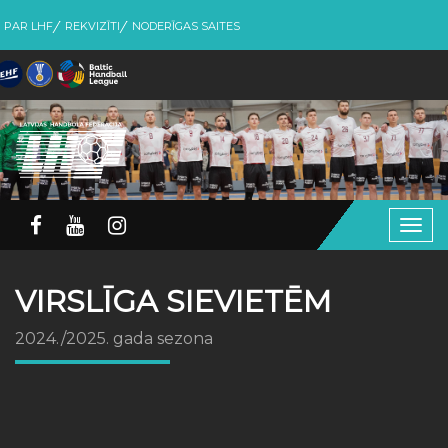
PAR LHF
REKVIZĪTI
NODERĪGAS SAITES
Togg
navig
VIRSLĪGA SIEVIETĒM
2024./2025. gada sezona