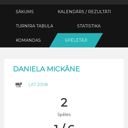
SĀKUMS
KALENDĀRS / REZULTĀTI
TURNĪRA TABULA
STATISTIKA
KOMANDAS
SPĒLĒTĀJI
DANIELA MICKĀNE
LAT 2008
2
Spēles