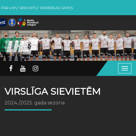
PAR LHF
REKVIZĪTI
NODERĪGAS SAITES
Togg
navig
VIRSLĪGA SIEVIETĒM
2024./2025. gada sezona