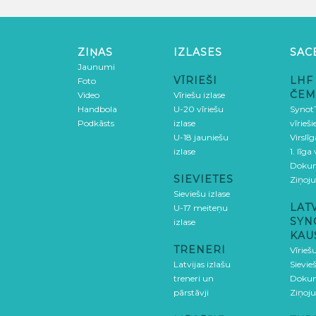
ZIŅAS
IZLASES
SAC
Jaunumi
VĪRIEŠI
LHF
Foto
ČEM
Video
Vīriešu izlase
Handbola
U-20 vīriešu
SynotT
Podkāsts
izlase
vīrieš
U-18 jauniešu
Virslī
izlase
1. līga
Doku
SIEVIETES
Ziņoj
Sieviešu izlase
LAT
U-17 meiteņu
SYN
izlase
KAU
TRENERI
Vīrieš
Latvijas izlašu
Sievie
treneri un
Doku
pārstāvji
Ziņoj