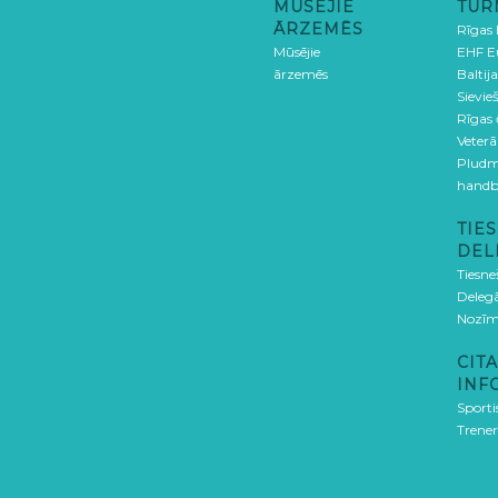
MŪSĒJIE
TUR
ĀRZEMĒS
Rīgas
Mūsējie
EHF E
ārzemēs
Baltija
Sievieš
Rīgas
Veterā
Pludm
handb
TIES
DEL
Tiesne
Delegā
Nozīm
CITA
INF
Sporti
Trener