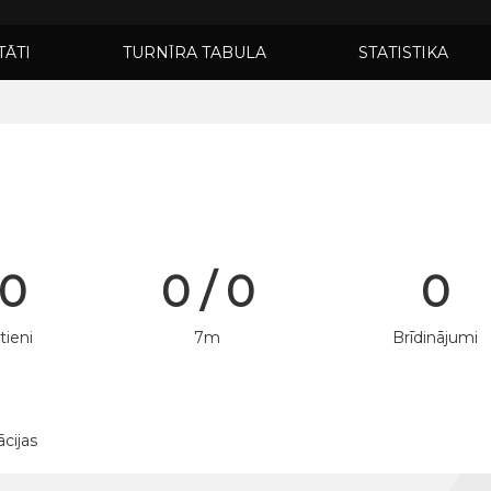
TĀTI
TURNĪRA TABULA
STATISTIKA
 0
0 / 0
0
tieni
7m
Brīdinājumi
ācijas