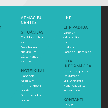
APMĀCĪBU
LHF
CENTRS
M
LHF VADĪBA
SITUĀCIJAS
Valde un
Dažādu situāciju
sekretariāts
video
Biedri
Noteikumu
Padome
skaidrojumi
Sacensību komisijas
LČ sarkanās
CITA
kartītes
INFORMĀCIJA
NOTEIKUMI
Sēdes un sapulces
Handbola
Dokumenti
noteikumi
LHF Stratēģija
Mini handbola
Noderīgas saites
noteikumi
Kopsapulces
Street handbola
KONTAKTI
noteikumi
Rekvizīti