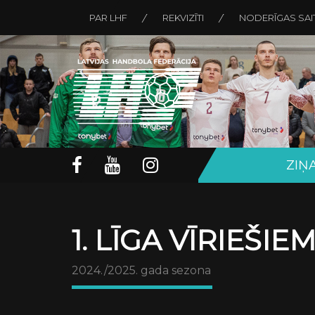
PAR LHF
REKVIZĪTI
NODERĪGAS SAI
ZIŅ
1. LĪGA VĪRIEŠIE
2024./2025. gada sezona