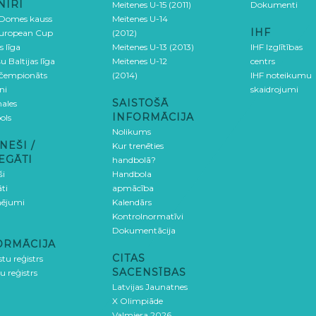
NĪRI
Meitenes U-15 (2011)
Dokumenti
 Domes kauss
Meitenes U-14
IHF
uropean Cup
(2012)
s līga
Meitenes U-13 (2013)
IHF Izglītības
u Baltijas līga
Meitenes U-12
centrs
 čempionāts
(2014)
IHF noteikumu
ni
skaidrojumi
SAISTOŠĀ
ales
INFORMĀCIJA
ols
Nolikums
NEŠI /
Kur trenēties
EGĀTI
handbolā?
ši
Handbola
ti
apmācība
ējumi
Kalendārs
Kontrolnormatīvi
Dokumentācija
ORMĀCIJA
CITAS
stu reģistrs
SACENSĪBAS
u reģistrs
Latvijas Jaunatnes
X Olimpiāde
Valmiera 2026