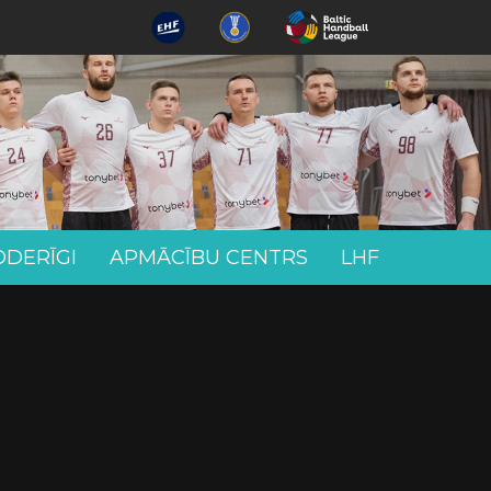
ODERĪGI
APMĀCĪBU CENTRS
LHF