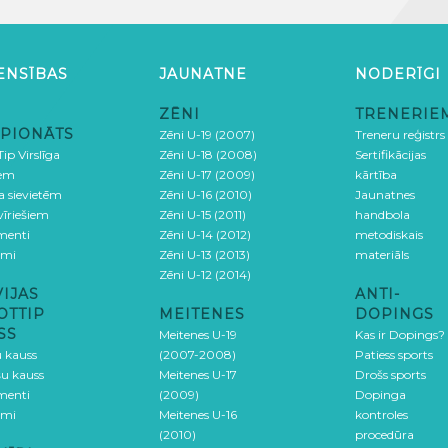
ENSĪBAS
JAUNATNE
NODERĪGI
ZĒNI
TRENERIE
PIONĀTS
Zēni U-19 (2007)
Treneru reģistrs
ip Virslīga
Zēni U-18 (2008)
Sertifikācijas
iem
Zēni U-17 (2009)
kārtība
ga sievietēm
Zēni U-16 (2010)
Jaunatnes
 vīriešiem
Zēni U-15 (2011)
handbola
menti
Zēni U-14 (2012)
metodiskais
umi
Zēni U-13 (2013)
materiāls
Zēni U-12 (2014)
VIJAS
ANTI-
OTTIP
MEITENES
DOPINGS
SS
Meitenes U-19
Kas ir Dopings?
u kauss
(2007-2008)
Patiess sports
šu kauss
Meitenes U-17
Drošs sports
menti
(2009)
Dopinga
umi
Meitenes U-16
kontroles
(2010)
procedūra