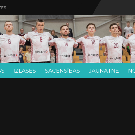
TES
AS
IZLASES
SACENSĪBAS
JAUNATNE
N
M