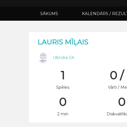
SĀKUMS
KALENDĀRS / REZUL
LAURIS MĪĻAIS
Ulbroka SK
1
0 /
Spēles
Vārti / Me
0
0
2 min
Diskvalifik