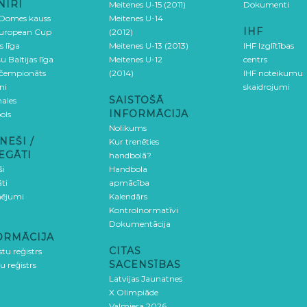
NĪRI
Meitenes U-15 (2011)
Dokumenti
 Domes kauss
Meitenes U-14
IHF
uropean Cup
(2012)
s līga
Meitenes U-13 (2013)
IHF Izglītības
u Baltijas līga
Meitenes U-12
centrs
 čempionāts
(2014)
IHF noteikumu
ni
skaidrojumi
SAISTOŠĀ
ales
INFORMĀCIJA
ols
Nolikums
NEŠI /
Kur trenēties
EGĀTI
handbolā?
ši
Handbola
ti
apmācība
ējumi
Kalendārs
Kontrolnormatīvi
Dokumentācija
ORMĀCIJA
CITAS
stu reģistrs
SACENSĪBAS
u reģistrs
Latvijas Jaunatnes
X Olimpiāde
Valmiera 2026