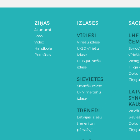
ZIŅAS
IZLASES
SAC
Jaunumi
VĪRIEŠI
LHF
Foto
ČEM
Video
Vīriešu izlase
Handbola
U-20 vīriešu
SynotT
Podkāsts
izlase
vīrieš
U-18 jauniešu
Virslī
izlase
1. līga
Doku
SIEVIETES
Ziņoj
Sieviešu izlase
LAT
U-17 meiteņu
SYN
izlase
KAU
TRENERI
Vīrieš
Latvijas izlašu
Sievie
treneri un
Doku
pārstāvji
Ziņoj