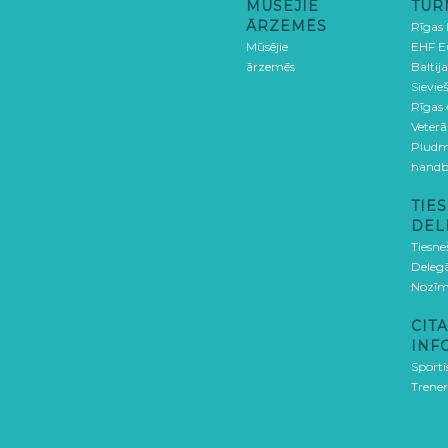
MŪSĒJIE
TUR
ĀRZEMĒS
Rīgas
Mūsējie
EHF E
ārzemēs
Baltija
Sievieš
Rīgas
Veterā
Pludm
handb
TIES
DEL
Tiesne
Delegā
Nozīm
CITA
INF
Sporti
Trener