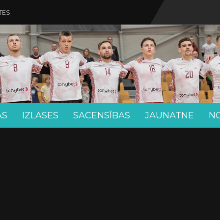
TES
AS
IZLASES
SACENSĪBAS
JAUNATNE
N
M