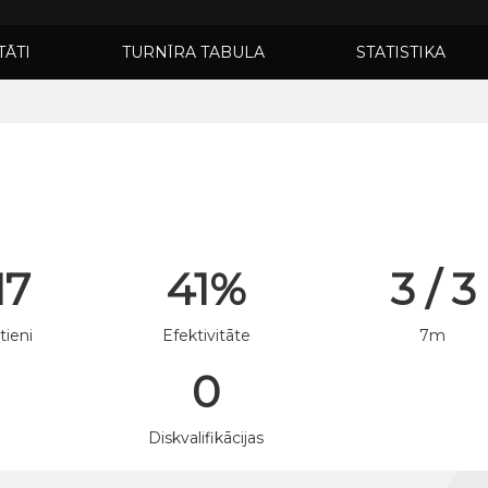
TĀTI
TURNĪRA TABULA
STATISTIKA
17
41%
3 / 3
tieni
Efektivitāte
7m
0
n
Diskvalifikācijas