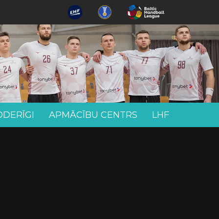
ODERĪGI
APMĀCĪBU CENTRS
LHF