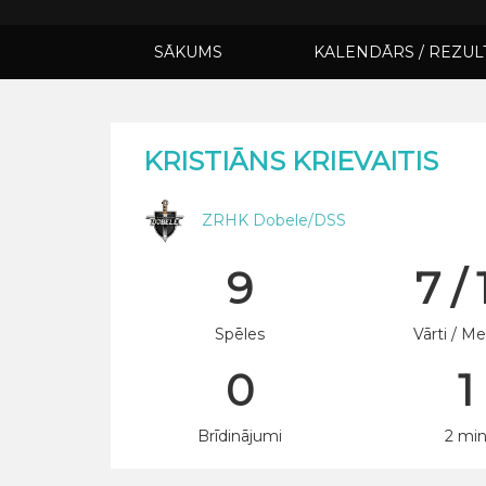
SĀKUMS
KALENDĀRS / REZUL
KRISTIĀNS KRIEVAITIS
ZRHK Dobele/DSS
9
7 / 
Spēles
Vārti / Me
0
1
Brīdinājumi
2 mi