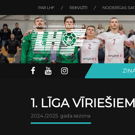
PAR LHF
REKVIZĪTI
NODERĪGAS SAI
ZIŅ
1. LĪGA VĪRIEŠIE
2024./2025. gada sezona