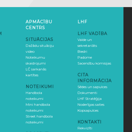
APMĀCĪBU
LHF
CENTRS
M
LHF VADĪBA
SITUĀCIJAS
Valde un
Dažādu situāciju
sekretariāts
video
Biedri
Noteikumu
Padome
skaidrojumi
Sacensību komisijas
LČ sarkanās
CITA
kartītes
INFORMĀCIJA
NOTEIKUMI
Sēdes un sapulces
Handbola
Dokumenti
noteikumi
LHF Stratēģija
Mini handbola
Noderīgas saites
noteikumi
Kopsapulces
Street handbola
KONTAKTI
noteikumi
Rekvizīti