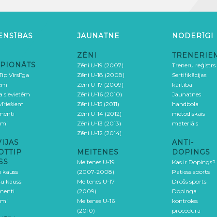
ENSĪBAS
JAUNATNE
NODERĪGI
ZĒNI
TRENERIE
PIONĀTS
Zēni U-19 (2007)
Treneru reģistrs
ip Virslīga
Zēni U-18 (2008)
Sertifikācijas
iem
Zēni U-17 (2009)
kārtība
ga sievietēm
Zēni U-16 (2010)
Jaunatnes
 vīriešiem
Zēni U-15 (2011)
handbola
menti
Zēni U-14 (2012)
metodiskais
umi
Zēni U-13 (2013)
materiāls
Zēni U-12 (2014)
VIJAS
ANTI-
OTTIP
MEITENES
DOPINGS
SS
Meitenes U-19
Kas ir Dopings?
u kauss
(2007-2008)
Patiess sports
šu kauss
Meitenes U-17
Drošs sports
menti
(2009)
Dopinga
umi
Meitenes U-16
kontroles
(2010)
procedūra