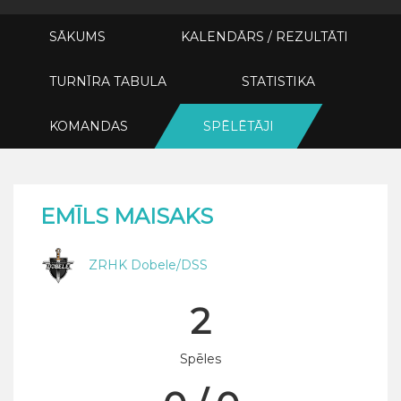
SĀKUMS
KALENDĀRS / REZULTĀTI
TURNĪRA TABULA
STATISTIKA
KOMANDAS
SPĒLĒTĀJI
EMĪLS MAISAKS
ZRHK Dobele/DSS
2
Spēles