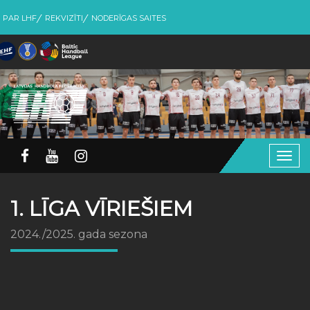
PAR LHF
REKVIZĪTI
NODERĪGAS SAITES
Togg
navig
1. LĪGA VĪRIEŠIEM
2024./2025. gada sezona