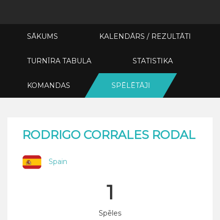
SĀKUMS
KALENDĀRS / REZULTĀTI
TURNĪRA TABULA
STATISTIKA
KOMANDAS
SPĒLĒTĀJI
RODRIGO CORRALES RODAL
Spain
1
Spēles