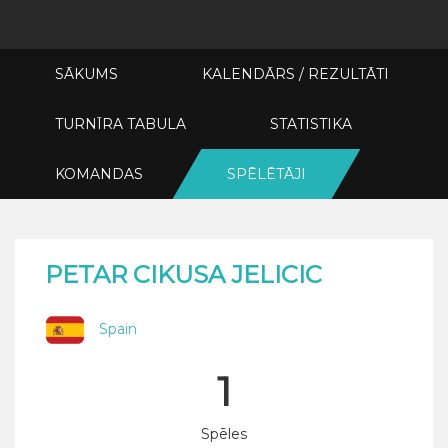
SĀKUMS
KALENDĀRS / REZULTĀTI
TURNĪRA TABULA
STATISTIKA
KOMANDAS
SPĒLĒTĀJI
PETAR CIKUSA JELICIC
Spain
1
Spēles