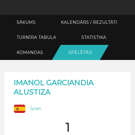
SĀKUMS
KALENDĀRS / REZULTĀTI
TURNĪRA TABULA
STATISTIKA
KOMANDAS
SPĒLĒTĀJI
IMANOL GARCIANDIA
ALUSTIZA
Spain
1