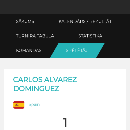
SĀKUMS
KALENDĀRS / REZULTĀTI
TURNĪRA TABULA
STATISTIKA
KOMANDAS
SPĒLĒTĀJI
CARLOS ALVAREZ
DOMINGUEZ
Spain
1