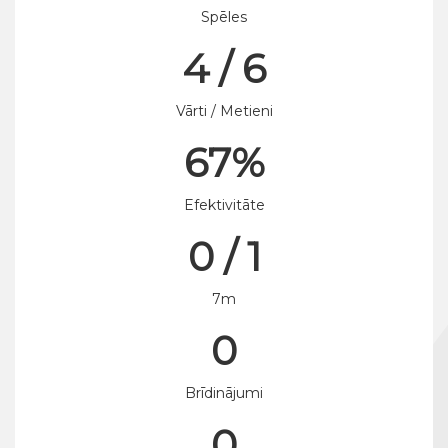
Spēles
4 / 6
Vārti / Metieni
67%
Efektivitāte
0 / 1
7m
0
Brīdinājumi
0