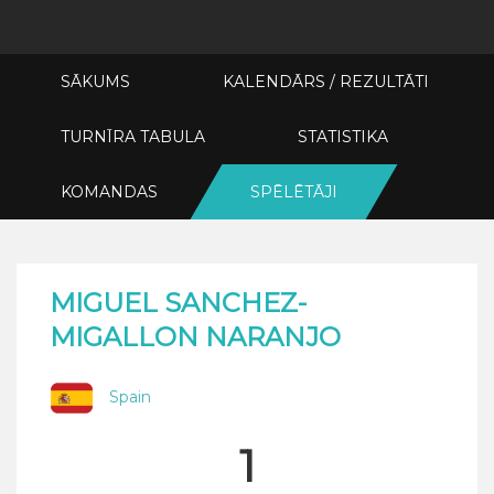
SĀKUMS
KALENDĀRS / REZULTĀTI
TURNĪRA TABULA
STATISTIKA
KOMANDAS
SPĒLĒTĀJI
MIGUEL SANCHEZ-
MIGALLON NARANJO
Spain
1