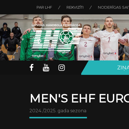
PAR LHF
REKVIZĪTI
NODERĪGAS SAI
ZIŅ
MEN'S EHF EURO
2024./2025. gada sezona