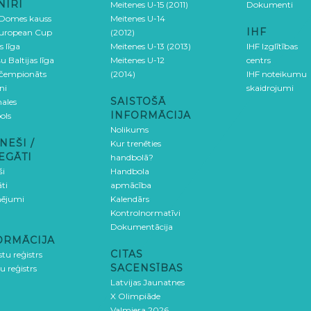
NĪRI
Meitenes U-15 (2011)
Dokumenti
 Domes kauss
Meitenes U-14
IHF
uropean Cup
(2012)
s līga
Meitenes U-13 (2013)
IHF Izglītības
u Baltijas līga
Meitenes U-12
centrs
 čempionāts
(2014)
IHF noteikumu
ni
skaidrojumi
SAISTOŠĀ
ales
INFORMĀCIJA
ols
Nolikums
NEŠI /
Kur trenēties
EGĀTI
handbolā?
ši
Handbola
ti
apmācība
ējumi
Kalendārs
Kontrolnormatīvi
Dokumentācija
ORMĀCIJA
CITAS
stu reģistrs
SACENSĪBAS
u reģistrs
Latvijas Jaunatnes
X Olimpiāde
Valmiera 2026