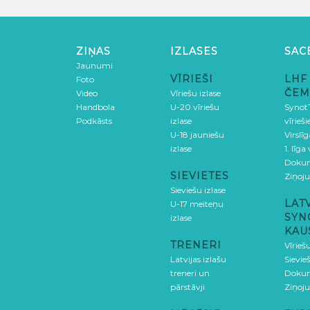
ZIŅAS
IZLASES
SAC
Jaunumi
VĪRIEŠI
LHF
Foto
ČEM
Video
Vīriešu izlase
Handbola
U-20 vīriešu
SynotT
Podkāsts
izlase
vīrieš
U-18 jauniešu
Virslī
izlase
1. līga
Doku
SIEVIETES
Ziņoj
Sieviešu izlase
LAT
U-17 meiteņu
SYN
izlase
KAU
TRENERI
Vīrieš
Latvijas izlašu
Sievie
treneri un
Doku
pārstāvji
Ziņoj