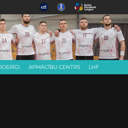
ODERĪGI
APMĀCĪBU CENTRS
LHF