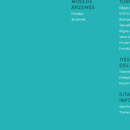
MŪSĒJIE
TUR
ĀRZEMĒS
Rīgas
Mūsējie
EHF E
ārzemēs
Baltija
Sievieš
Rīgas
Veterā
Pludm
handb
TIES
DEL
Tiesne
Delegā
Nozīm
CITA
INF
Sporti
Trener