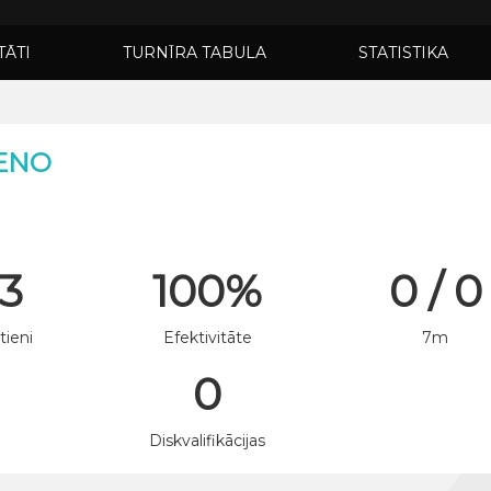
TĀTI
TURNĪRA TABULA
STATISTIKA
ENO
 3
100%
0 / 0
tieni
Efektivitāte
7m
0
n
Diskvalifikācijas