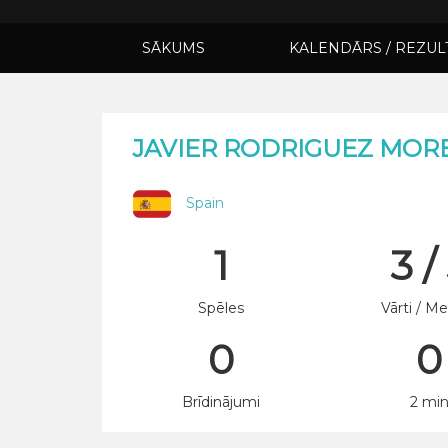
SĀKUMS
KALENDĀRS / REZUL
JAVIER RODRIGUEZ MOR
Spain
1
3 /
Spēles
Vārti / Me
0
0
Brīdinājumi
2 mi