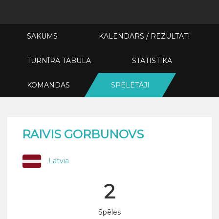
SĀKUMS
KALENDĀRS / REZULTĀTI
TURNĪRA TABULA
STATISTIKA
KOMANDAS
SPĒLĒTĀJI
RAIVIS GORBUNOVS
Latvia
2
Spēles