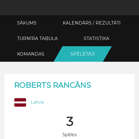
SĀKUMS
KALENDĀRS / REZULTĀTI
TURNĪRA TABULA
STATISTIKA
KOMANDAS
SPĒLĒTĀJI
ROBERTS RANCĀNS
Latvia
3
Spēles