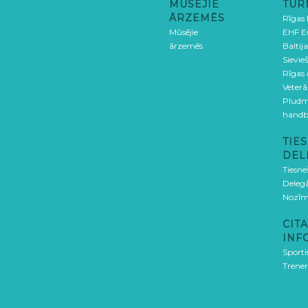
MŪSĒJIE
TUR
ĀRZEMĒS
Rīgas
Mūsējie
EHF E
ārzemēs
Baltija
Sievieš
Rīgas
Veterā
Pludm
handb
TIES
DEL
Tiesne
Delegā
Nozīm
CITA
INF
Sporti
Trener