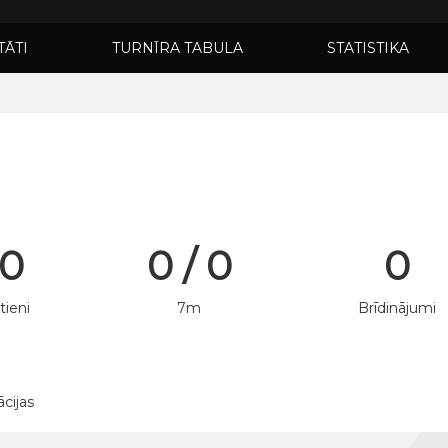
TĀTI
TURNĪRA TABULA
STATISTIKA
 0
0 / 0
0
tieni
7m
Brīdinājumi
ācijas