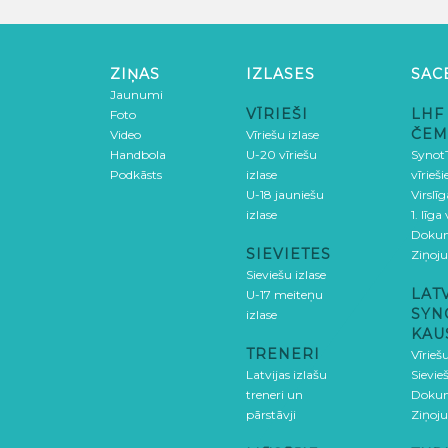
ZIŅAS
IZLASES
SAC
Jaunumi
VĪRIEŠI
LHF
Foto
ČEM
Video
Vīriešu izlase
Handbola
U-20 vīriešu
SynotT
Podkāsts
izlase
vīrieš
U-18 jauniešu
Virslī
izlase
1. līga
Doku
SIEVIETES
Ziņoj
Sieviešu izlase
LAT
U-17 meiteņu
SYN
izlase
KAU
TRENERI
Vīrieš
Latvijas izlašu
Sievie
treneri un
Doku
pārstāvji
Ziņoj