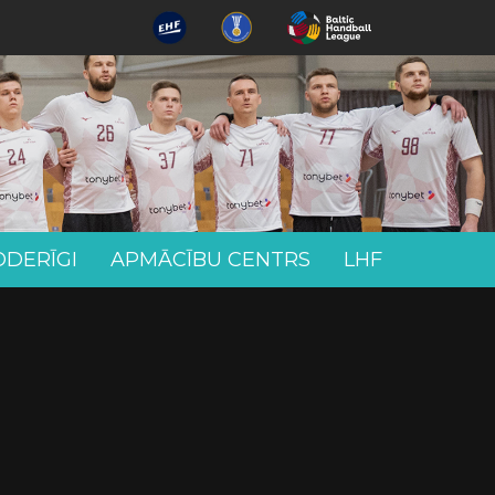
ODERĪGI
APMĀCĪBU CENTRS
LHF