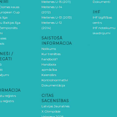
NĪRI
Meitenes U-15 (2011)
Dokumenti
 Domes kauss
Meitenes U-14
IHF
uropean Cup
(2012)
s līga
Meitenes U-13 (2013)
IHF Izglītības
u Baltijas līga
Meitenes U-12
centrs
 čempionāts
(2014)
IHF noteikumu
ni
skaidrojumi
SAISTOŠĀ
ales
INFORMĀCIJA
ols
Nolikums
NEŠI /
Kur trenēties
EGĀTI
handbolā?
ši
Handbola
ti
apmācība
ējumi
Kalendārs
Kontrolnormatīvi
Dokumentācija
ORMĀCIJA
CITAS
stu reģistrs
SACENSĪBAS
u reģistrs
Latvijas Jaunatnes
X Olimpiāde
Valmiera 2026