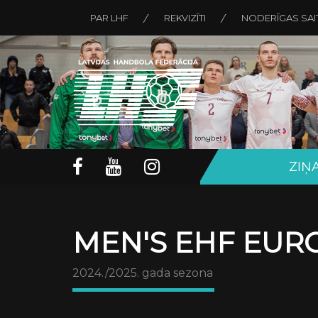
PAR LHF
REKVIZĪTI
NODERĪGAS SAI
ZIŅ
MEN'S EHF EURO
2024./2025. gada sezona