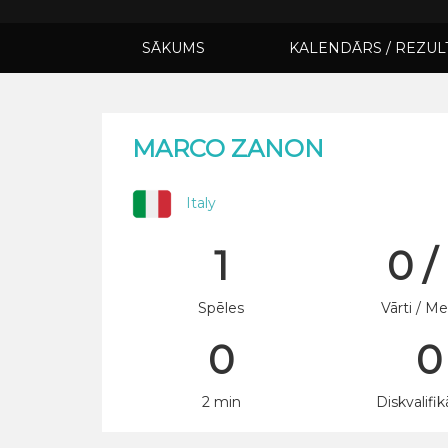
SĀKUMS
KALENDĀRS / REZUL
MARCO ZANON
Italy
1
0 /
Spēles
Vārti / Me
0
0
2 min
Diskvalifik