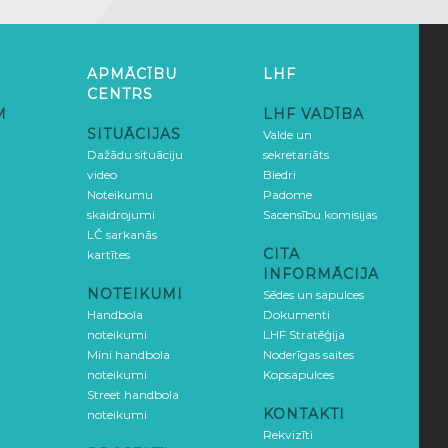
APMĀCĪBU
LHF
CENTRS
M
LHF VADĪBA
SITUĀCIJAS
Valde un
Dažādu situāciju
sekretariāts
video
Biedri
Noteikumu
Padome
skaidrojumi
Sacensību komisijas
LČ sarkanās
CITA
kartītes
INFORMĀCIJA
NOTEIKUMI
Sēdes un sapulces
Handbola
Dokumenti
noteikumi
LHF Stratēģija
Mini handbola
Noderīgas saites
noteikumi
Kopsapulces
Street handbola
KONTAKTI
noteikumi
Rekvizīti