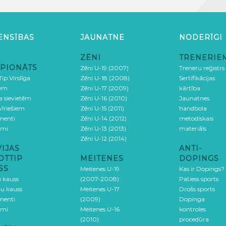
ENSĪBAS
JAUNATNE
NODERĪGI
ZĒNI
TRENERIE
PIONĀTS
Zēni U-19 (2007)
Treneru reģistrs
ip Virslīga
Zēni U-18 (2008)
Sertifikācijas
iem
Zēni U-17 (2009)
kārtība
ga sievietēm
Zēni U-16 (2010)
Jaunatnes
 vīriešiem
Zēni U-15 (2011)
handbola
menti
Zēni U-14 (2012)
metodiskais
umi
Zēni U-13 (2013)
materiāls
Zēni U-12 (2014)
VIJAS
ANTI-
OTTIP
MEITENES
DOPINGS
SS
Meitenes U-19
Kas ir Dopings?
u kauss
(2007-2008)
Patiess sports
šu kauss
Meitenes U-17
Drošs sports
menti
(2009)
Dopinga
umi
Meitenes U-16
kontroles
(2010)
procedūra