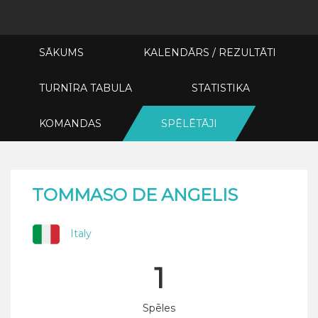
SĀKUMS
KALENDĀRS / REZULTĀTI
TURNĪRA TABULA
STATISTIKA
KOMANDAS
SPĒLĒTĀJI
TOMMASO DE ANGELIS
Italy
1
Spēles