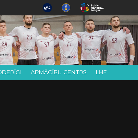
ODERĪGI
APMĀCĪBU CENTRS
LHF