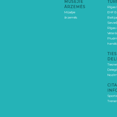
MŪSĒJIE
TUR
ĀRZEMĒS
Rīgas
Mūsējie
EHF E
ārzemēs
Baltija
Sievieš
Rīgas
Veterā
Pludm
handb
TIES
DEL
Tiesne
Delegā
Nozīm
CITA
INF
Sporti
Trener