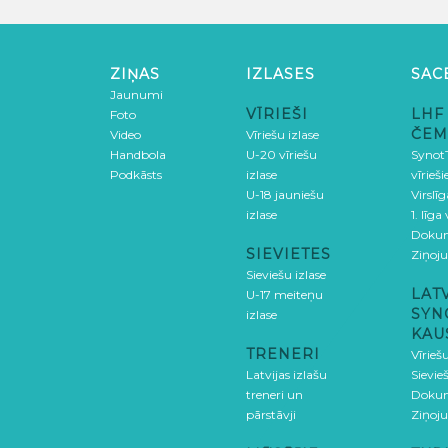
ZIŅAS
IZLASES
SAC
Jaunumi
VĪRIEŠI
LHF
Foto
ČEM
Video
Vīriešu izlase
Handbola
U-20 vīriešu
SynotT
Podkāsts
izlase
vīrieš
U-18 jauniešu
Virslī
izlase
1. līga
Doku
SIEVIETES
Ziņoj
Sieviešu izlase
LAT
U-17 meiteņu
SYN
izlase
KAU
TRENERI
Vīrieš
Latvijas izlašu
Sievie
treneri un
Doku
pārstāvji
Ziņoj