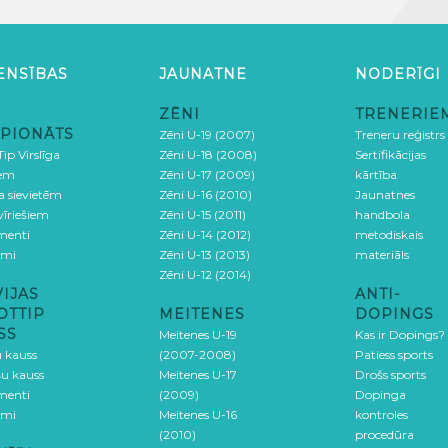
ENSĪBAS
JAUNATNE
NODERĪGI
ZĒNI
TRENERIE
PIONĀTS
Zēni U-19 (2007)
Treneru reģistrs
ip Virslīga
Zēni U-18 (2008)
Sertifikācijas
iem
Zēni U-17 (2009)
kārtība
ga sievietēm
Zēni U-16 (2010)
Jaunatnes
 vīriešiem
Zēni U-15 (2011)
handbola
menti
Zēni U-14 (2012)
metodiskais
umi
Zēni U-13 (2013)
materiāls
Zēni U-12 (2014)
VIJAS
ANTI-
OTTIP
MEITENES
DOPINGS
SS
Meitenes U-19
Kas ir Dopings?
u kauss
(2007-2008)
Patiess sports
šu kauss
Meitenes U-17
Drošs sports
menti
(2009)
Dopinga
umi
Meitenes U-16
kontroles
(2010)
procedūra