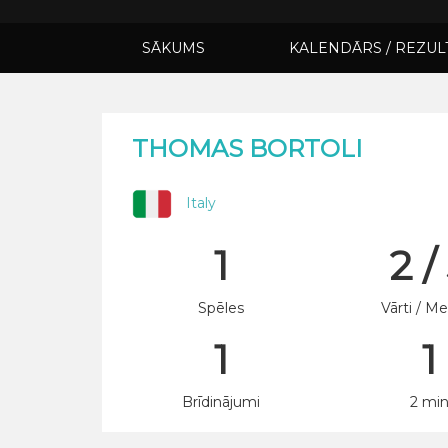
SĀKUMS
KALENDĀRS / REZUL
THOMAS BORTOLI
Italy
1
2 /
Spēles
Vārti / Me
1
1
Brīdinājumi
2 mi