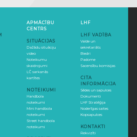
APMĀCĪBU
LHF
CENTRS
M
LHF VADĪBA
SITUĀCIJAS
Valde un
Dažādu situāciju
sekretariāts
video
Biedri
Noteikumu
Padome
skaidrojumi
Sacensību komisijas
LČ sarkanās
CITA
kartītes
INFORMĀCIJA
NOTEIKUMI
Sēdes un sapulces
Handbola
Dokumenti
noteikumi
LHF Stratēģija
Mini handbola
Noderīgas saites
noteikumi
Kopsapulces
Street handbola
KONTAKTI
noteikumi
Rekvizīti