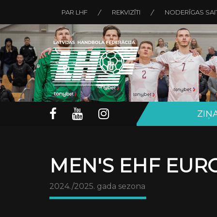
PAR LHF
REKVIZĪTI
NODERĪGAS SAI
ZIŅ
MEN'S EHF EURO
2024./2025. gada sezona