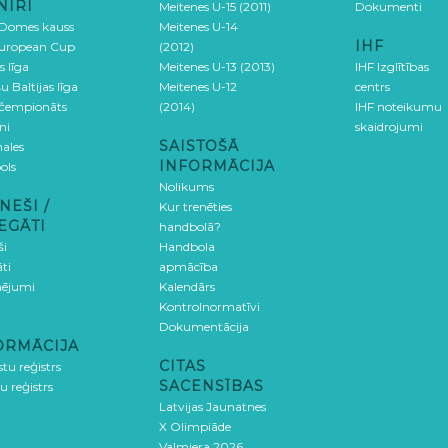
NĪRI
Meitenes U-15 (2011)
Dokumenti
 Domes kauss
Meitenes U-14
IHF
uropean Cup
(2012)
s līga
Meitenes U-13 (2013)
IHF Izglītības
u Baltijas līga
Meitenes U-12
centrs
 čempionāts
(2014)
IHF noteikumu
ni
skaidrojumi
SAISTOŠĀ
ales
INFORMĀCIJA
ols
Nolikums
NEŠI /
Kur trenēties
EGĀTI
handbolā?
ši
Handbola
ti
apmācība
ējumi
Kalendārs
Kontrolnormatīvi
Dokumentācija
ORMĀCIJA
CITAS
stu reģistrs
SACENSĪBAS
u reģistrs
Latvijas Jaunatnes
X Olimpiāde
Valmiera 2026