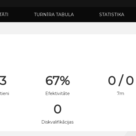
TĀTI
TURNĪRA TABULA
STATISTIKA
 3
67%
0 / 0
tieni
Efektivitāte
7m
0
n
Diskvalifikācijas