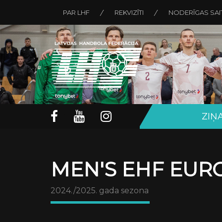
PAR LHF
REKVIZĪTI
NODERĪGAS SAI
ZIŅ
MEN'S EHF EURO
2024./2025. gada sezona