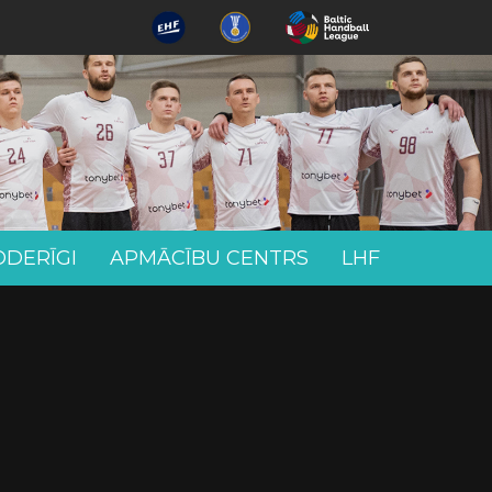
ODERĪGI
APMĀCĪBU CENTRS
LHF