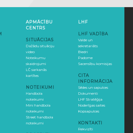
APMĀCĪBU
LHF
CENTRS
M
LHF VADĪBA
SITUĀCIJAS
Valde un
Dažādu situāciju
sekretariāts
video
Biedri
Noteikumu
Padome
skaidrojumi
Sacensību komisijas
LČ sarkanās
CITA
kartītes
INFORMĀCIJA
NOTEIKUMI
Sēdes un sapulces
Handbola
Dokumenti
noteikumi
LHF Stratēģija
Mini handbola
Noderīgas saites
noteikumi
Kopsapulces
Street handbola
KONTAKTI
noteikumi
Rekvizīti