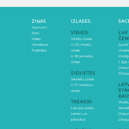
ZIŅAS
IZLASES
SAC
Jaunumi
VĪRIEŠI
LHF
Foto
ČEM
Video
Vīriešu izlase
Handbola
U-20 vīriešu
SynotT
Podkāsts
izlase
vīrieš
U-18 jauniešu
Virslī
izlase
1. līga
Doku
SIEVIETES
Ziņoj
Sieviešu izlase
LAT
U-17 meiteņu
SYN
izlase
KAU
TRENERI
Vīrieš
Latvijas izlašu
Sievie
treneri un
Doku
pārstāvji
Ziņoj