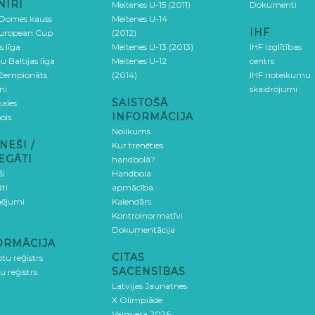
NĪRI
Meitenes U-15 (2011)
Dokumenti
 Domes kauss
Meitenes U-14
IHF
uropean Cup
(2012)
s līga
Meitenes U-13 (2013)
IHF Izglītības
u Baltijas līga
Meitenes U-12
centrs
 čempionāts
(2014)
IHF noteikumu
ni
skaidrojumi
SAISTOŠĀ
ales
INFORMĀCIJA
ols
Nolikums
NEŠI /
Kur trenēties
EGĀTI
handbolā?
ši
Handbola
ti
apmācība
ējumi
Kalendārs
Kontrolnormatīvi
Dokumentācija
ORMĀCIJA
CITAS
stu reģistrs
SACENSĪBAS
u reģistrs
Latvijas Jaunatnes
X Olimpiāde
Valmiera 2026