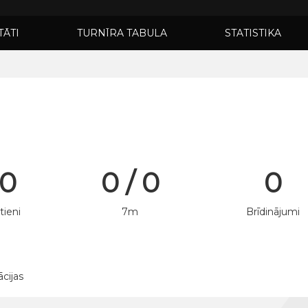
TĀTI
TURNĪRA TABULA
STATISTIKA
 0
0 / 0
0
tieni
7m
Brīdinājumi
ācijas