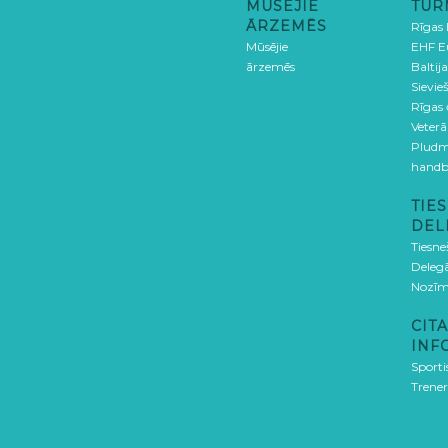
MŪSĒJIE
TUR
ĀRZEMĒS
Rīgas
Mūsējie
EHF E
ārzemēs
Baltija
Sievieš
Rīgas
Veterā
Pludm
handb
TIES
DEL
Tiesne
Delegā
Nozīm
CITA
INF
Sporti
Trener