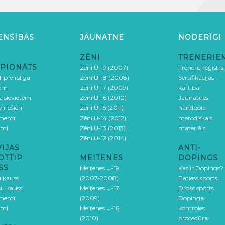
ENSĪBAS
JAUNATNE
NODERĪGI
ZĒNI
TRENERIE
PIONĀTS
Zēni U-19 (2007)
Treneru reģistrs
ip Virslīga
Zēni U-18 (2008)
Sertifikācijas
iem
Zēni U-17 (2009)
kārtība
ga sievietēm
Zēni U-16 (2010)
Jaunatnes
 vīriešiem
Zēni U-15 (2011)
handbola
menti
Zēni U-14 (2012)
metodiskais
umi
Zēni U-13 (2013)
materiāls
Zēni U-12 (2014)
VIJAS
ANTI-
OTTIP
MEITENES
DOPINGS
SS
Meitenes U-19
Kas ir Dopings?
u kauss
(2007-2008)
Patiess sports
šu kauss
Meitenes U-17
Drošs sports
menti
(2009)
Dopinga
umi
Meitenes U-16
kontroles
(2010)
procedūra