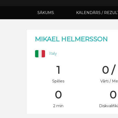
SĀKUMS
KALENDĀRS / REZUL
MIKAEL HELMERSSON
Italy
1
0 /
Spēles
Vārti / Me
0
0
2 min
Diskvalifik