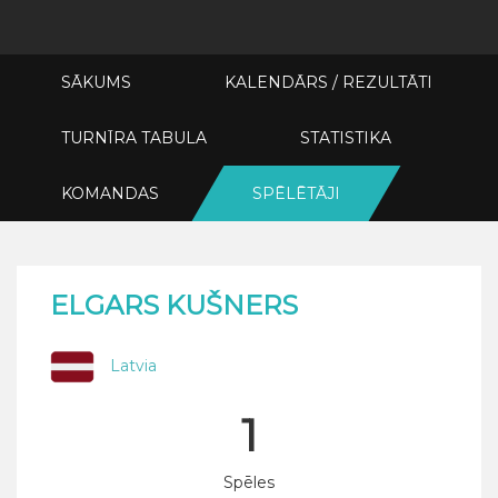
SĀKUMS
KALENDĀRS / REZULTĀTI
TURNĪRA TABULA
STATISTIKA
KOMANDAS
SPĒLĒTĀJI
ELGARS KUŠNERS
Latvia
1
Spēles