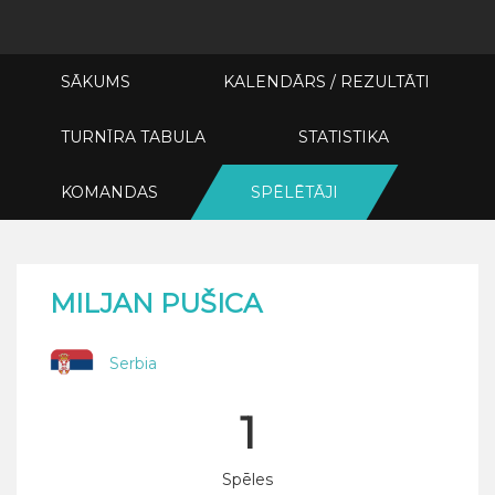
SĀKUMS
KALENDĀRS / REZULTĀTI
TURNĪRA TABULA
STATISTIKA
KOMANDAS
SPĒLĒTĀJI
MILJAN PUŠICA
Serbia
1
Spēles