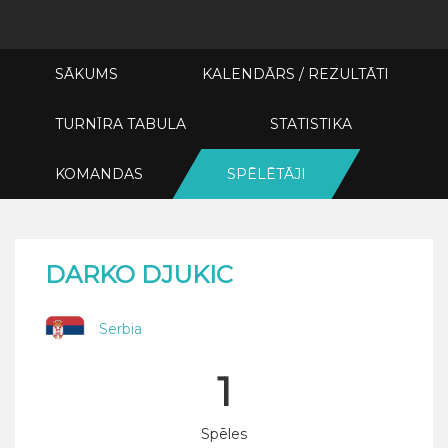
SĀKUMS
KALENDĀRS / REZULTĀTI
TURNĪRA TABULA
STATISTIKA
KOMANDAS
SPĒLĒTĀJI
DARKO DJUKIC
Serbia
1
Spēles