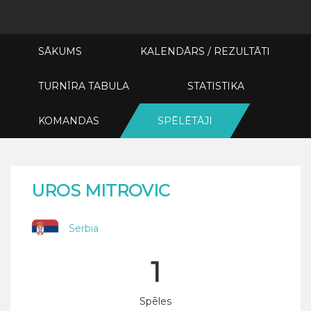
SĀKUMS
KALENDĀRS / REZULTĀTI
TURNĪRA TABULA
STATISTIKA
KOMANDAS
SPĒLĒTĀJI
UROS MITROVIC
Serbia
1
Spēles