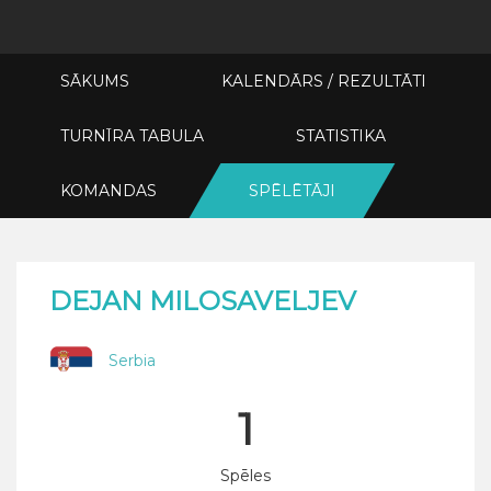
SĀKUMS
KALENDĀRS / REZULTĀTI
TURNĪRA TABULA
STATISTIKA
KOMANDAS
SPĒLĒTĀJI
DEJAN MILOSAVELJEV
Serbia
1
Spēles