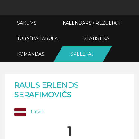
SĀKUMS
KALENDĀRS / REZULTĀTI
TURNĪRA TABULA
STATISTIKA
KOMANDAS
SPĒLĒTĀJI
RAULS ERLENDS
SERAFIMOVIČS
Latvia
1