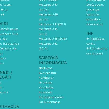
šu kauss
Meitenes U-17
Drošs sports
menti
(2009)
Dopinga
umi
Meitenes U-16
kontroles
(2010)
procedūra
NĪRI
Meitenes U-15 (2011)
Dokumenti
 Domes kauss
Meitenes U-14
IHF
uropean Cup
(2012)
s līga
Meitenes U-13 (2013)
IHF Izglītības
u Baltijas līga
Meitenes U-12
centrs
 čempionāts
(2014)
IHF noteikumu
ni
skaidrojumi
SAISTOŠĀ
ales
INFORMĀCIJA
ols
Nolikums
NEŠI /
Kur trenēties
EGĀTI
handbolā?
ši
Handbola
ti
apmācība
ējumi
Kalendārs
Kontrolnormatīvi
Dokumentācija
ORMĀCIJA