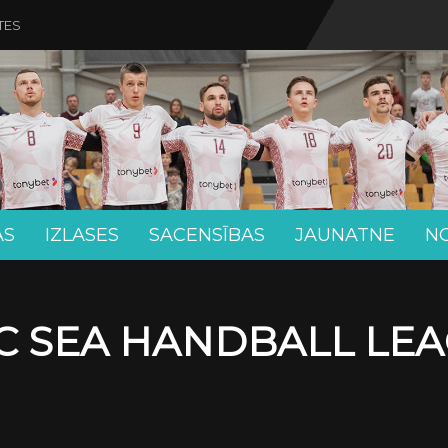
TES
AS
IZLASES
SACENSĪBAS
JAUNATNE
N
C SEA HANDBALL LE