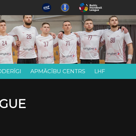
ODERĪGI
APMĀCĪBU CENTRS
LHF
AGUE