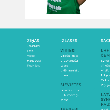
ZIŅAS
IZLASES
SAC
Jaunumi
VĪRIEŠI
LHF
Foto
ČEM
Video
Vīriešu izlase
Handbola
U-20 vīriešu
SynotT
Podkāsts
izlase
vīrieš
U-18 jauniešu
Virslī
izlase
1. līga
Doku
SIEVIETES
Ziņoj
Sieviešu izlase
LAT
U-17 meiteņu
SYN
izlase
KAU
TRENERI
Vīrieš