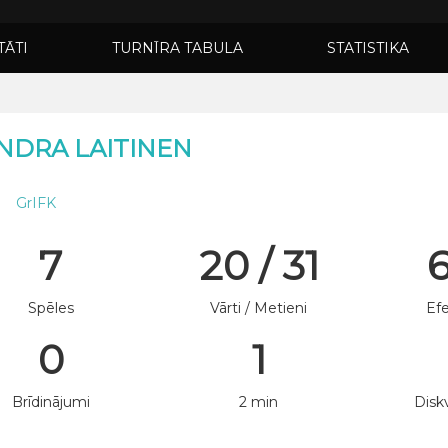
TĀTI
TURNĪRA TABULA
STATISTIKA
NDRA LAITINEN
GrIFK
7
20 / 31
Spēles
Vārti / Metieni
Efe
0
1
Brīdinājumi
2 min
Diskv