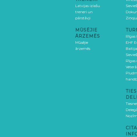
Latvijas izlašu
Sievie
treneri un
Doku
pārstāvji
Ziņoj
MŪSĒJIE
TUR
ĀRZEMĒS
Rīgas
Mūsējie
EHF E
ārzemēs
Baltija
Sievieš
Rīgas
Veterā
Pludm
handb
TIES
DEL
Tiesne
Delegā
Nozīm
CITA
INF