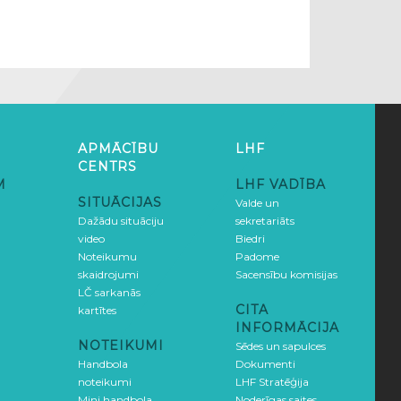
APMĀCĪBU
LHF
CENTRS
M
LHF VADĪBA
SITUĀCIJAS
Valde un
Dažādu situāciju
sekretariāts
video
Biedri
Noteikumu
Padome
skaidrojumi
Sacensību komisijas
LČ sarkanās
CITA
kartītes
INFORMĀCIJA
NOTEIKUMI
Sēdes un sapulces
Handbola
Dokumenti
noteikumi
LHF Stratēģija
Mini handbola
Noderīgas saites