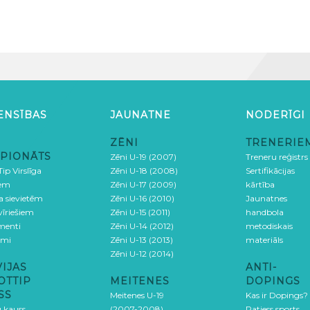
ENSĪBAS
JAUNATNE
NODERĪGI
ZĒNI
TRENERIE
PIONĀTS
Zēni U-19 (2007)
Treneru reģistrs
ip Virslīga
Zēni U-18 (2008)
Sertifikācijas
iem
Zēni U-17 (2009)
kārtība
ga sievietēm
Zēni U-16 (2010)
Jaunatnes
 vīriešiem
Zēni U-15 (2011)
handbola
menti
Zēni U-14 (2012)
metodiskais
umi
Zēni U-13 (2013)
materiāls
Zēni U-12 (2014)
VIJAS
ANTI-
OTTIP
MEITENES
DOPINGS
SS
Meitenes U-19
Kas ir Dopings?
u kauss
(2007-2008)
Patiess sports