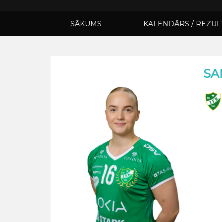
SĀKUMS
KALENDĀRS / REZUL
SA