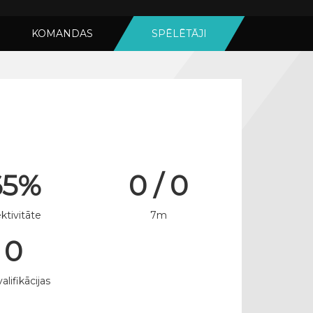
KOMANDAS
SPĒLĒTĀJI
65%
0 / 0
ktivitāte
7m
0
alifikācijas