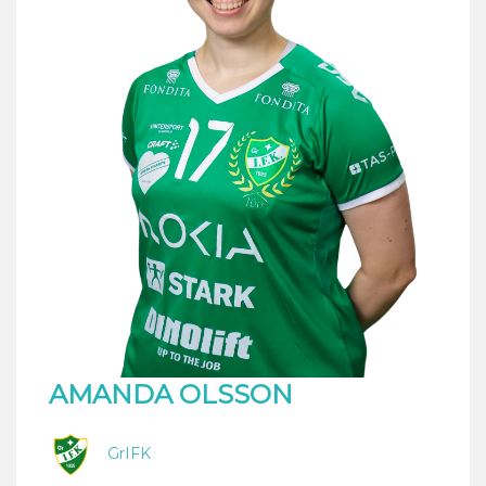
AMANDA OLSSON
GrIFK