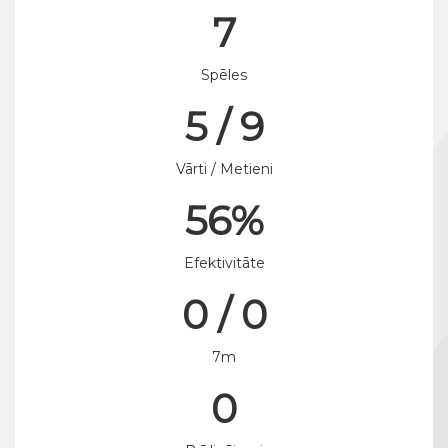
7
Spēles
5 / 9
Vārti / Metieni
56%
Efektivitāte
0 / 0
7m
0