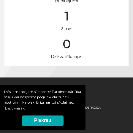
Brīdinājumi
1
2 min
0
Diskvalifikācijas
Mēs izmantojam sīkdatnes! Turpinot pārlūka
sesiju vai nospiežot pogu "Piekrītu", tu
apstiprini, ka piekrīti izmantot sīkdatnes.
© 2026 / LATVIJAS HANDBOLA FEDERĀCIJA.
Lasīt vairāk
Piekrītu