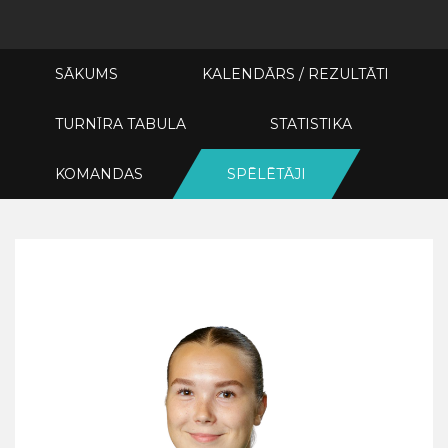
SĀKUMS
KALENDĀRS / REZULTĀTI
TURNĪRA TABULA
STATISTIKA
KOMANDAS
SPĒLĒTĀJI