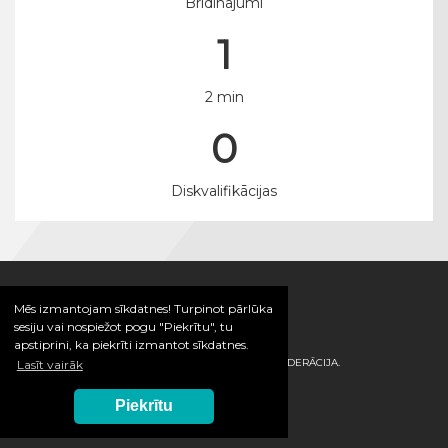
Brīdinājumi
1
2 min
0
Diskvalifikācijas
Mēs izmantojam sīkdatnes! Turpinot pārlūka
sesiju vai nospiežot pogu "Piekrītu", tu
apstiprini, ka piekrīti izmantot sīkdatnes.
© 2026 / LATVIJAS HANDBOLA FEDERĀCIJA.
Lasīt vairāk
Piekrītu