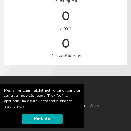
Brīdinājumi
0
2 min
0
Diskvalifikācijas
Mēs izmantojam sīkdatnes! Turpinot pārlūka
sesiju vai nospiežot pogu "Piekrītu", tu
apstiprini, ka piekrīti izmantot sīkdatnes.
© 2026 / LATVIJAS HANDBOLA FEDERĀCIJA.
Lasīt vairāk
Piekrītu