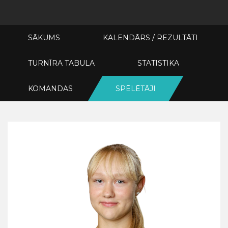
SĀKUMS
KALENDĀRS / REZULTĀTI
TURNĪRA TABULA
STATISTIKA
KOMANDAS
SPĒLĒTĀJI