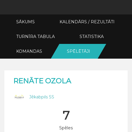
SĀKUMS
KALENDĀRS / REZULTĀTI
TURNĪRA TABULA
STATISTIKA
KOMANDAS
SPĒLĒTĀJI
RENĀTE OZOLA
Jēkabpils SS
7
Spēles