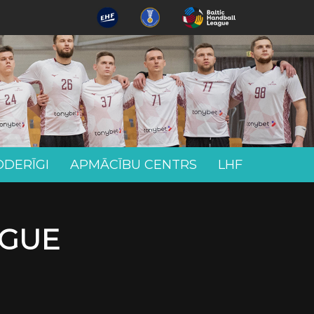
ODERĪGI
APMĀCĪBU CENTRS
LHF
AGUE