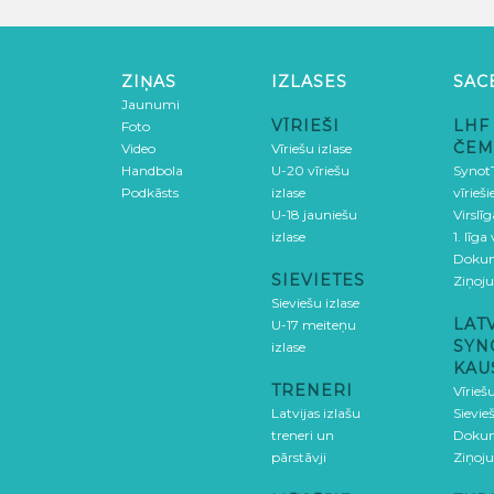
ZIŅAS
IZLASES
SAC
Jaunumi
VĪRIEŠI
LHF
Foto
ČEM
Video
Vīriešu izlase
Handbola
U-20 vīriešu
SynotT
Podkāsts
izlase
vīrieš
U-18 jauniešu
Virslī
izlase
1. līga
Doku
SIEVIETES
Ziņoj
Sieviešu izlase
LAT
U-17 meiteņu
SYN
izlase
KAU
TRENERI
Vīrieš
Latvijas izlašu
Sievie
treneri un
Doku
pārstāvji
Ziņoj