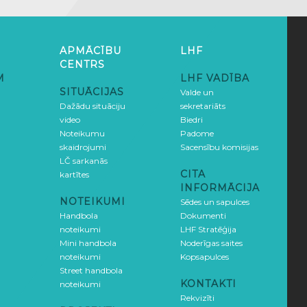
APMĀCĪBU
LHF
CENTRS
M
LHF VADĪBA
SITUĀCIJAS
Valde un
Dažādu situāciju
sekretariāts
video
Biedri
Noteikumu
Padome
skaidrojumi
Sacensību komisijas
LČ sarkanās
CITA
kartītes
INFORMĀCIJA
NOTEIKUMI
Sēdes un sapulces
Handbola
Dokumenti
noteikumi
LHF Stratēģija
Mini handbola
Noderīgas saites
noteikumi
Kopsapulces
Street handbola
KONTAKTI
noteikumi
Rekvizīti