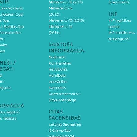
NĪRI
Meitenes U-15 (2011)
Dokumenti
 Domes kauss
Meitenes U-14
IHF
uropean Cup
(2012)
s līga
Meitenes U-13 (2013)
IHF Izglītības
u Baltijas līga
Meitenes U-12
centrs
 čempionāts
(2014)
IHF noteikumu
ni
skaidrojumi
SAISTOŠĀ
ales
INFORMĀCIJA
ols
Nolikums
NEŠI /
Kur trenēties
EGĀTI
handbolā?
ši
Handbola
ti
apmācība
ējumi
Kalendārs
Kontrolnormatīvi
Dokumentācija
ORMĀCIJA
CITAS
stu reģistrs
SACENSĪBAS
u reģistrs
Latvijas Jaunatnes
X Olimpiāde
Valmiera 2026