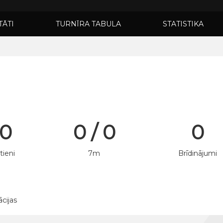
TĀTI
TURNĪRA TABULA
STATISTIKA
 0
0 / 0
0
tieni
7m
Brīdinājumi
ācijas