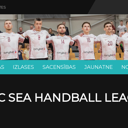
TES
AS
IZLASES
SACENSĪBAS
JAUNATNE
N
C SEA HANDBALL LE