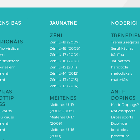
ENSĪBAS
JAUNATNE
NODERĪGI
ZĒNI
TRENERIE
PIONĀTS
Zēni U-19 (2007)
Treneru reģistrs
ip Virslīga
Zēni U-18 (2008)
Sertifikācijas
iem
Zēni U-17 (2009)
kārtība
ga sievietēm
Zēni U-16 (2010)
Jaunatnes
 vīriešiem
Zēni U-15 (2011)
handbola
menti
Zēni U-14 (2012)
metodiskais
umi
Zēni U-13 (2013)
materiāls
Zēni U-12 (2014)
VIJAS
ANTI-
OTTIP
MEITENES
DOPINGS
SS
Meitenes U-19
Kas ir Dopings?
u kauss
(2007-2008)
Patiess sports
šu kauss
Meitenes U-17
Drošs sports
menti
(2009)
Dopinga
umi
Meitenes U-16
kontroles
(2010)
procedūra