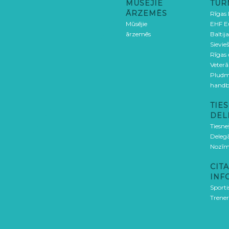
MŪSĒJIE
TUR
ĀRZEMĒS
Rīgas
Mūsējie
EHF E
ārzemēs
Baltija
Sievieš
Rīgas
Veterā
Pludm
handb
TIES
DEL
Tiesne
Delegā
Nozīm
CITA
INF
Sporti
Trener