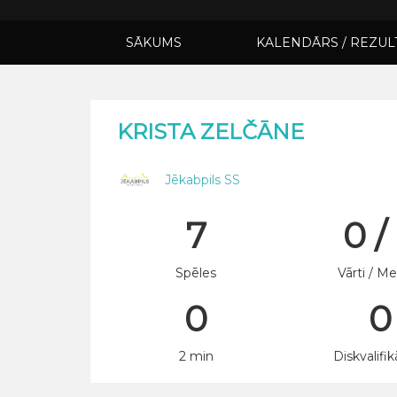
SĀKUMS
KALENDĀRS / REZUL
KRISTA ZELČĀNE
Jēkabpils SS
7
0 /
Spēles
Vārti / Me
0
0
2 min
Diskvalifik