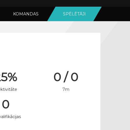
KOMANDAS
SPĒLĒTĀJI
25%
0 / 0
ktivitāte
7m
0
alifikācijas