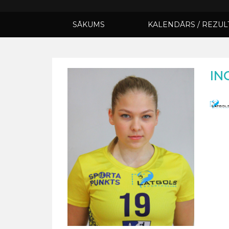
SĀKUMS
KALENDĀRS / REZUL
IN