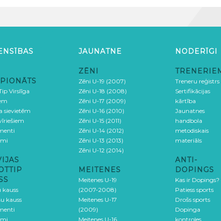
ENSĪBAS
JAUNATNE
NODERĪGI
ZĒNI
TRENERIE
PIONĀTS
Zēni U-19 (2007)
Treneru reģistrs
ip Virslīga
Zēni U-18 (2008)
Sertifikācijas
iem
Zēni U-17 (2009)
kārtība
ga sievietēm
Zēni U-16 (2010)
Jaunatnes
 vīriešiem
Zēni U-15 (2011)
handbola
menti
Zēni U-14 (2012)
metodiskais
umi
Zēni U-13 (2013)
materiāls
Zēni U-12 (2014)
VIJAS
ANTI-
OTTIP
MEITENES
DOPINGS
SS
Meitenes U-19
Kas ir Dopings?
u kauss
(2007-2008)
Patiess sports
šu kauss
Meitenes U-17
Drošs sports
menti
(2009)
Dopinga
umi
Meitenes U-16
kontroles