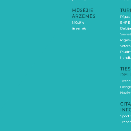
MŪSĒJIE
TUR
ĀRZEMĒS
Rīgas
Mūsējie
EHF E
ārzemēs
Baltija
Sievieš
Rīgas
Veterā
Pludm
handb
TIES
DEL
Tiesne
Delegā
Nozīm
CITA
INF
Sporti
Trener