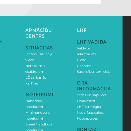
APMĀCĪBU
LHF
CENTRS
M
LHF VADĪBA
SITUĀCIJAS
Valde un
Dažādu situāciju
sekretariāts
video
Biedri
Noteikumu
Padome
skaidrojumi
Sacensību komisijas
LČ sarkanās
CITA
kartītes
INFORMĀCIJA
NOTEIKUMI
Sēdes un sapulces
Handbola
Dokumenti
noteikumi
LHF Stratēģija
Mini handbola
Noderīgas saites
noteikumi
Kopsapulces
Street handbola
KONTAKTI
noteikumi