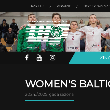
PAR LHF
REKVIZĪTI
NODERĪGAS SAI
ZIŅ
WOMEN'S BALTI
2024./2025. gada sezona