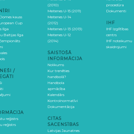
(2010)
procedūra
NĪRI
Meitenes U-15 (2011)
Dokumenti
 Domes kauss
Meitenes U-14
IHF
uropean Cup
(2012)
s līga
Meitenes U-13 (2013)
IHF Izglītības
u Baltijas līga
Meitenes U-12
centrs
 čempionāts
(2014)
IHF noteikumu
ni
skaidrojumi
SAISTOŠĀ
ales
INFORMĀCIJA
ols
Nolikums
NEŠI /
Kur trenēties
EGĀTI
handbolā?
ši
Handbola
ti
apmācība
ējumi
Kalendārs
Kontrolnormatīvi
Dokumentācija
ORMĀCIJA
CITAS
stu reģistrs
SACENSĪBAS
u reģistrs
Latvijas Jaunatnes