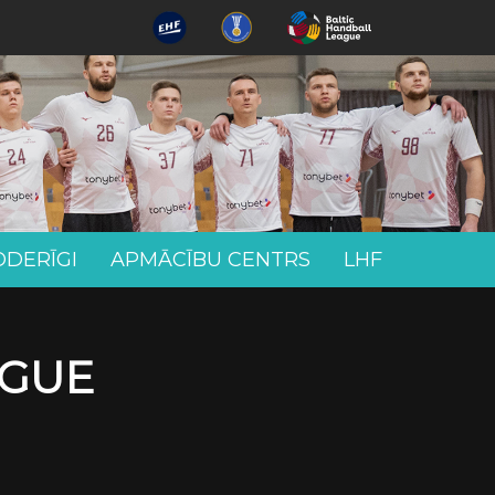
ODERĪGI
APMĀCĪBU CENTRS
LHF
AGUE