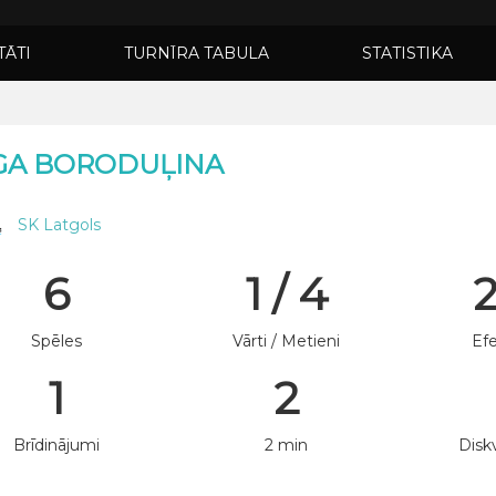
TĀTI
TURNĪRA TABULA
STATISTIKA
GA BORODUĻINA
SK Latgols
6
1 / 4
Spēles
Vārti / Metieni
Efe
1
2
Brīdinājumi
2 min
Diskv