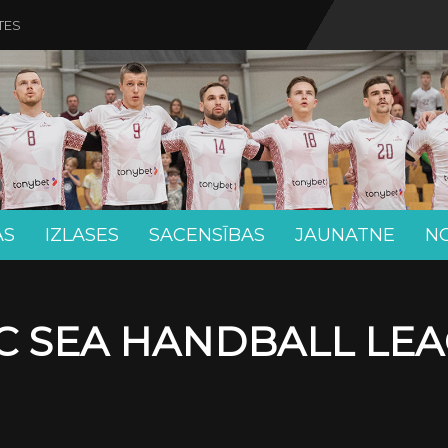
TES
AS
IZLASES
SACENSĪBAS
JAUNATNE
N
C SEA HANDBALL LE