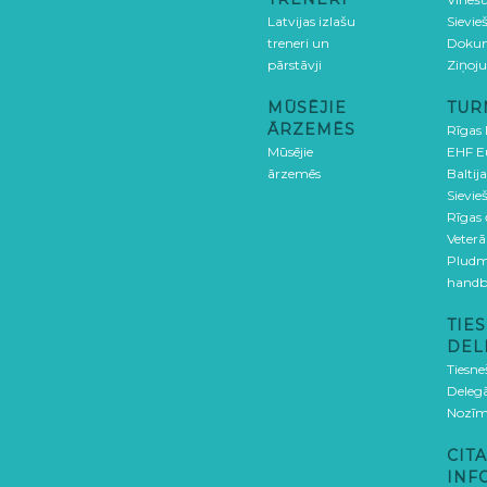
Latvijas izlašu
Sievie
treneri un
Doku
pārstāvji
Ziņoj
MŪSĒJIE
TUR
ĀRZEMĒS
Rīgas
Mūsējie
EHF E
ārzemēs
Baltija
Sievieš
Rīgas
Veterā
Pludm
handb
TIES
DEL
Tiesne
Delegā
Nozīm
CITA
INF