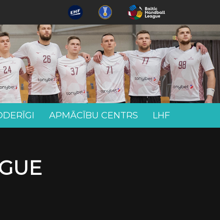
ODERĪGI
APMĀCĪBU CENTRS
LHF
AGUE