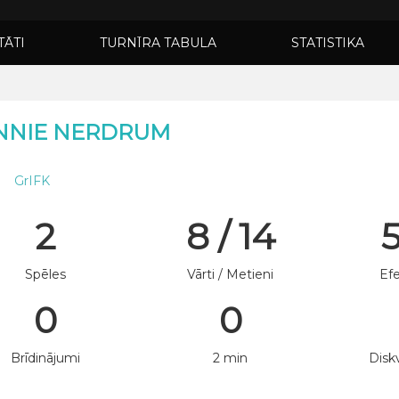
TĀTI
TURNĪRA TABULA
STATISTIKA
NNIE NERDRUM
GrIFK
2
8 / 14
Spēles
Vārti / Metieni
Efe
0
0
Brīdinājumi
2 min
Diskv