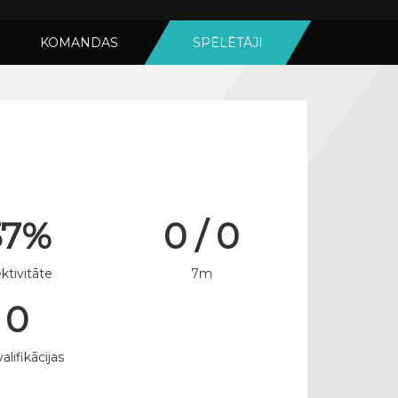
KOMANDAS
SPĒLĒTĀJI
57%
0 / 0
ktivitāte
7m
0
alifikācijas