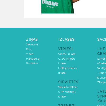
ZIŅAS
IZLASES
SAC
Jaunumi
VĪRIEŠI
LHF
Foto
ČEM
Video
Vīriešu izlase
Handbola
U-20 vīriešu
SynotT
Podkāsts
izlase
vīrieš
U-18 jauniešu
Virslī
izlase
1. līga
Doku
SIEVIETES
Ziņoj
Sieviešu izlase
LAT
U-17 meiteņu
SYN
izlase
KAU
TRENERI
Vīrieš