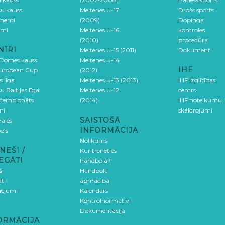
šu kauss
Meitenes U-17
Drošs sports
menti
(2009)
Dopinga
umi
Meitenes U-16
kontroles
(2010)
procedūra
NĪRI
Meitenes U-15 (2011)
Dokumenti
 Domes kauss
Meitenes U-14
IHF
uropean Cup
(2012)
s līga
Meitenes U-13 (2013)
IHF Izglītības
u Baltijas līga
Meitenes U-12
centrs
 čempionāts
(2014)
IHF noteikumu
ni
skaidrojumi
SAISTOŠĀ
ales
INFORMĀCIJA
ols
Nolikums
NEŠI /
Kur trenēties
EGĀTI
handbolā?
ši
Handbola
ti
apmācība
ējumi
Kalendārs
Kontrolnormatīvi
Dokumentācija
ORMĀCIJA