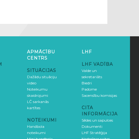
APMĀCĪBU
LHF
CENTRS
M
LHF VADĪBA
SITUĀCIJAS
Valde un
Dažādu situāciju
sekretariāts
video
Biedri
Noteikumu
Padome
skaidrojumi
Sacensību komisijas
LČ sarkanās
CITA
kartītes
INFORMĀCIJA
NOTEIKUMI
Sēdes un sapulces
Handbola
Dokumenti
noteikumi
LHF Stratēģija
Mini handbola
Noderīgas saites