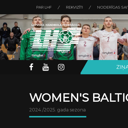
PAR LHF
REKVIZĪTI
NODERĪGAS SAI
ZIŅ
WOMEN'S BALTI
2024./2025. gada sezona