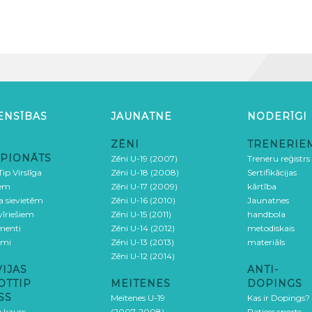
ENSĪBAS
JAUNATNE
NODERĪGI
ZĒNI
TRENERIE
PIONĀTS
Zēni U-19 (2007)
Treneru reģistrs
ip Virslīga
Zēni U-18 (2008)
Sertifikācijas
iem
Zēni U-17 (2009)
kārtība
ga sievietēm
Zēni U-16 (2010)
Jaunatnes
 vīriešiem
Zēni U-15 (2011)
handbola
menti
Zēni U-14 (2012)
metodiskais
umi
Zēni U-13 (2013)
materiāls
Zēni U-12 (2014)
VIJAS
ANTI-
OTTIP
MEITENES
DOPINGS
SS
Meitenes U-19
Kas ir Dopings?
u kauss
(2007-2008)
Patiess sports