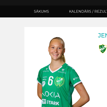
SĀKUMS
KALENDĀRS / REZUL
JE