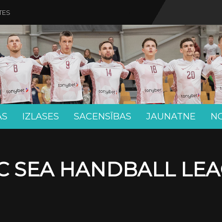
TES
AS
IZLASES
SACENSĪBAS
JAUNATNE
N
C SEA HANDBALL LE