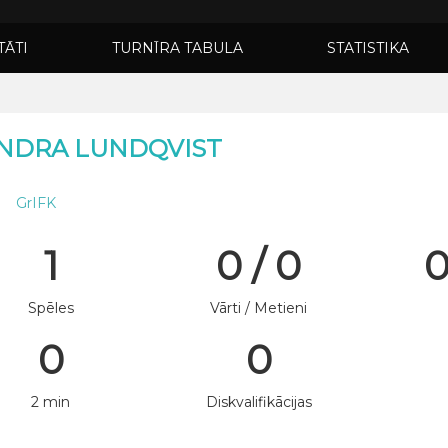
TĀTI
TURNĪRA TABULA
STATISTIKA
NDRA LUNDQVIST
GrIFK
1
0 / 0
0
Spēles
Vārti / Metieni
0
0
2 min
Diskvalifikācijas