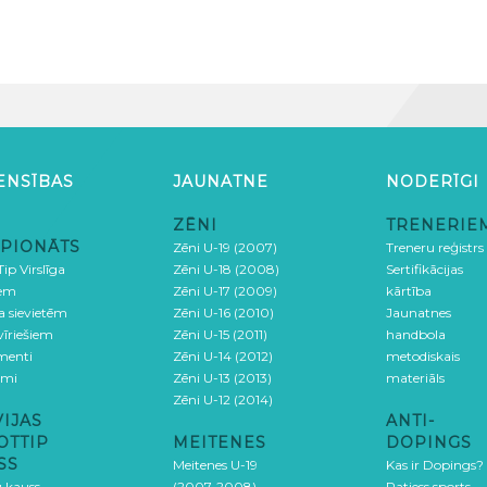
ENSĪBAS
JAUNATNE
NODERĪGI
ZĒNI
TRENERIE
PIONĀTS
Zēni U-19 (2007)
Treneru reģistrs
ip Virslīga
Zēni U-18 (2008)
Sertifikācijas
iem
Zēni U-17 (2009)
kārtība
ga sievietēm
Zēni U-16 (2010)
Jaunatnes
 vīriešiem
Zēni U-15 (2011)
handbola
menti
Zēni U-14 (2012)
metodiskais
umi
Zēni U-13 (2013)
materiāls
Zēni U-12 (2014)
VIJAS
ANTI-
OTTIP
MEITENES
DOPINGS
SS
Meitenes U-19
Kas ir Dopings?
u kauss
(2007-2008)
Patiess sports