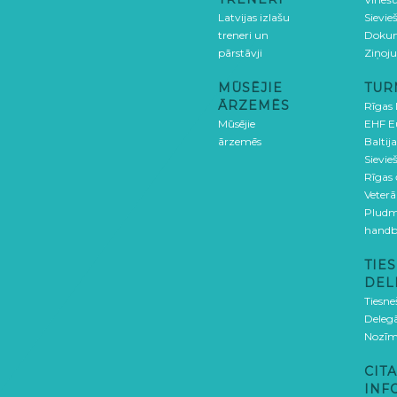
Latvijas izlašu
Sievie
treneri un
Doku
pārstāvji
Ziņoj
MŪSĒJIE
TUR
ĀRZEMĒS
Rīgas
Mūsējie
EHF E
ārzemēs
Baltija
Sievieš
Rīgas
Veterā
Pludm
handb
TIES
DEL
Tiesne
Delegā
Nozīm
CITA
INF