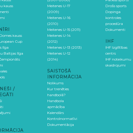
šu kauss
Meitenes U-17
Drošs sports
menti
(2009)
Dopinga
umi
Meitenes U-16
kontroles
(2010)
procedūra
NĪRI
Meitenes U-15 (2011)
Dokumenti
 Domes kauss
Meitenes U-14
IHF
uropean Cup
(2012)
s līga
Meitenes U-13 (2013)
IHF Izglītības
u Baltijas līga
Meitenes U-12
centrs
 čempionāts
(2014)
IHF noteikumu
ni
skaidrojumi
SAISTOŠĀ
ales
INFORMĀCIJA
ols
Nolikums
NEŠI /
Kur trenēties
EGĀTI
handbolā?
ši
Handbola
ti
apmācība
ējumi
Kalendārs
Kontrolnormatīvi
Dokumentācija
ORMĀCIJA