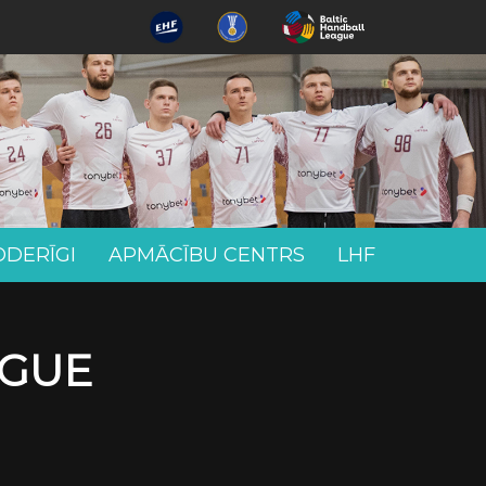
ODERĪGI
APMĀCĪBU CENTRS
LHF
AGUE