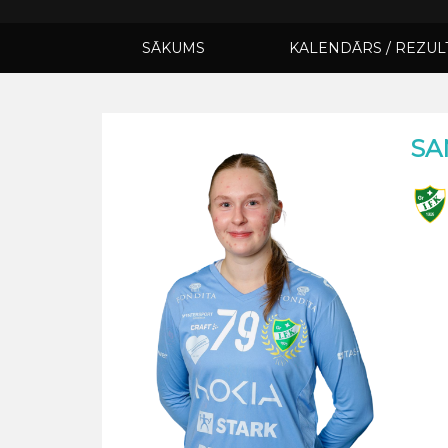
SĀKUMS
KALENDĀRS / REZUL
SA