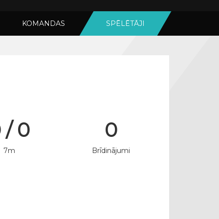
KOMANDAS
SPĒLĒTĀJI
 / 0
0
7m
Brīdinājumi