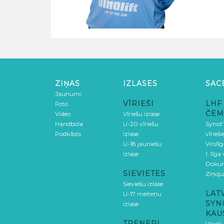
ZIŅAS
IZLASES
SAC
Jaunumi
VĪRIEŠI
LHF
Foto
ČEM
Video
Vīriešu izlase
Handbola
U-20 vīriešu
SynotT
Podkāsts
izlase
vīrieš
U-18 jauniešu
Virslī
izlase
1. līga
Doku
SIEVIETES
Ziņoj
Sieviešu izlase
LAT
U-17 meiteņu
SYN
izlase
KAU
TRENERI
Vīrieš