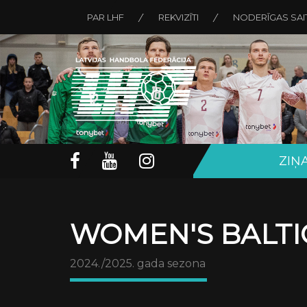
PAR LHF
REKVIZĪTI
NODERĪGAS SAI
ZIŅ
WOMEN'S BALTI
2024./2025. gada sezona