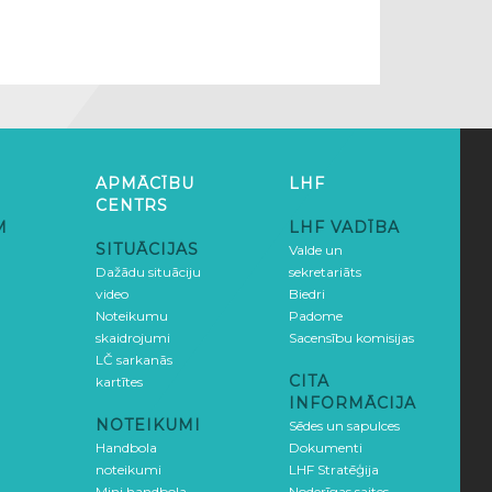
APMĀCĪBU
LHF
CENTRS
M
LHF VADĪBA
SITUĀCIJAS
Valde un
Dažādu situāciju
sekretariāts
video
Biedri
Noteikumu
Padome
skaidrojumi
Sacensību komisijas
LČ sarkanās
CITA
kartītes
INFORMĀCIJA
NOTEIKUMI
Sēdes un sapulces
Handbola
Dokumenti
noteikumi
LHF Stratēģija
Mini handbola
Noderīgas saites