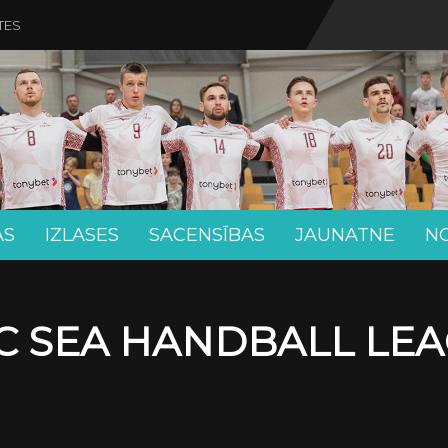
TES
AS
IZLASES
SACENSĪBAS
JAUNATNE
N
C SEA HANDBALL LE