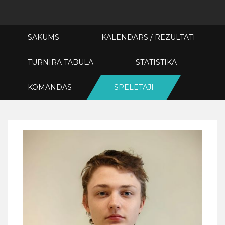
SĀKUMS
KALENDĀRS / REZULTĀTI
TURNĪRA TABULA
STATISTIKA
KOMANDAS
SPĒLĒTĀJI