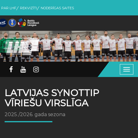
PAR LHF
REKVIZĪTI
NODERĪGAS SAITES
Togg
navig
LATVIJAS SYNOTTIP
VĪRIEŠU VIRSLĪGA
2025./2026. gada sezona